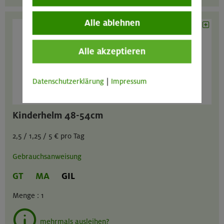
Alle ablehnen
Alle akzeptieren
Datenschutzerklärung
|
Impressum
Kinderhelm 48-54cm
2,5 / 1,25 / 5 € pro Tag
Gebrauchsanweisung
GT
MA
GIL
Menge :
1
mehrmals ausleihen?