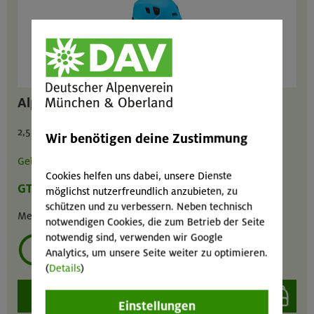
Alpinhelm 48-61cm
2,5 / 1,25 / 5 € pro Tag
Wir benötigen deine Zustimmung
Gebrauchsanweisung
Cookies helfen uns dabei, unsere Dienste
GT
MA
GIL
möglichst nutzerfreundlich anzubieten, zu
schützen und zu verbessern. Neben technisch
Menge :
1
notwendigen Cookies, die zum Betrieb der Seite
notwendig sind, verwenden wir Google
mehrmals ausleihen?
Analytics, um unsere Seite weiter zu optimieren.
(
Details
)
auswählen
Einstellungen