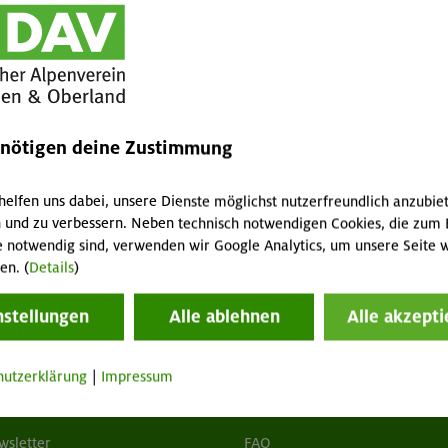
Personen)
nchen & Oberland (<18 Jahre) / Nichtmitglied
Biwaksack (2 Personen)
GT
MA
enötigen deine Zustimmung
1,5 / 0,75 / 3 € pro Tag
helfen uns dabei, unsere Dienste möglichst nutzerfreundlich anzubie
 und zu verbessern. Neben technisch notwendigen Cookies, die zum 
e notwendig sind, verwenden wir Google Analytics, um unsere Seite w
en. (
Details
)
nstellungen
Alle ablehnen
Alle akzepti
hutzerklärung
|
Impressum
tuelles
Services
wsletter
FAQ