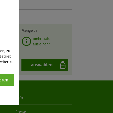
GIL
Menge :
1
mehrmals
ausleihen?
ten, zu
Betrieb
eiter zu
auswählen
eren
Info
Presse