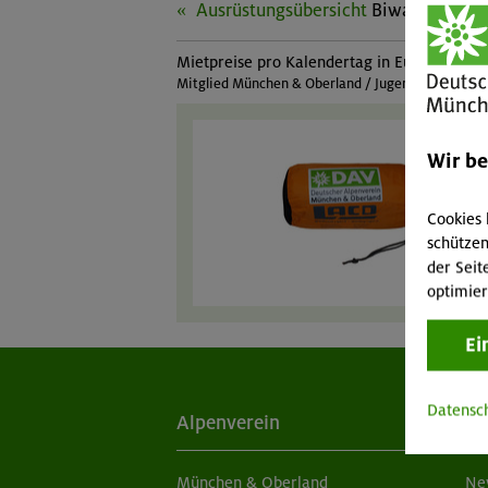
Ausrüstungsübersicht
Biwaksack (2 
Mietpreise pro Kalendertag in Euro:
Mitglied München & Oberland / Jugendmitglied Mü
Wir b
Cookies 
schützen
der Seit
optimier
Ei
Datensc
Alpenverein
Ak
München & Oberland
Ne