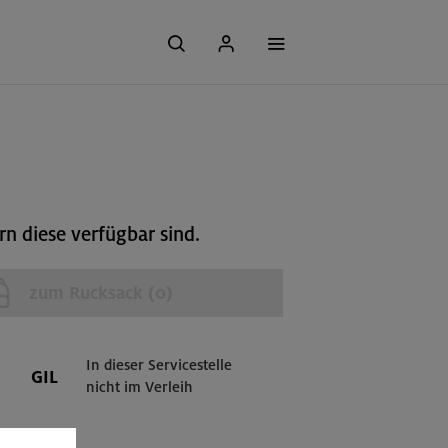
n diese verfügbar sind.
zum Rucksack (
0
)
In dieser Servicestelle
GIL
nicht im Verleih