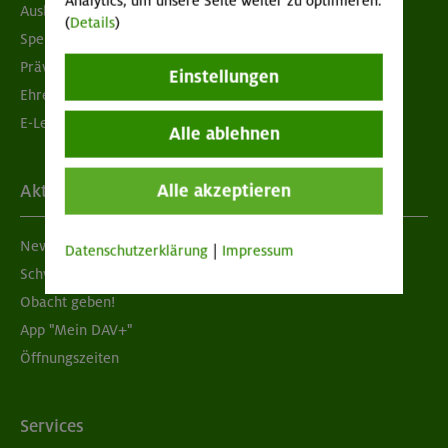
Analytics, um unsere Seite weiter zu optimieren.
Ausbildung & Jobs
(
Details
)
Spenden
Prävention sexualisierter Gewalt
Einstellungen
Ehrenamtsbörse
E-Learning
Alle ablehnen
Alle akzeptieren
Aktuelles
Newsletter
Datenschutzerklärung
|
Impressum
Schwarzes Brett
Obacht geben!
App "Mein DAV+"
Öffnungszeiten
Services