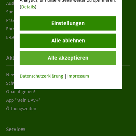
Analytics, um unsere Seite weiter zu optimieren.
Ausbildung & Jobs
(
Details
)
Spenden
Prävention sexualisierter Gewalt
Einstellungen
Ehrenamtsbörse
E-Learning
Alle ablehnen
Alle akzeptieren
Aktuelles
Newsletter
Datenschutzerklärung
|
Impressum
Schwarzes Brett
Obacht geben!
App "Mein DAV+"
Öffnungszeiten
Services