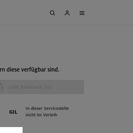
n diese verfügbar sind.
zum Rucksack (
0
)
In dieser Servicestelle
GIL
nicht im Verleih