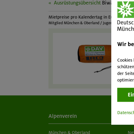
Ausrüstungsübersicht
Biwaksack (2 
Mietpreise pro Kalendertag in Euro:
Mitglied München & Oberland / Jugendmitglied Mü
Wir b
Cookies 
schützen
der Seit
optimier
Ei
Datensc
Alpenverein
Ak
München & Oberland
Ne