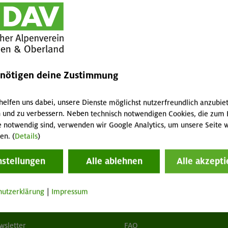
Personen)
nchen & Oberland (<18 Jahre) / Nichtmitglied
Biwaksack (2 Personen)
GT
MA
enötigen deine Zustimmung
1,5 / 0,75 / 3 € pro Tag
helfen uns dabei, unsere Dienste möglichst nutzerfreundlich anzubie
 und zu verbessern. Neben technisch notwendigen Cookies, die zum 
e notwendig sind, verwenden wir Google Analytics, um unsere Seite w
en. (
Details
)
nstellungen
Alle ablehnen
Alle akzepti
hutzerklärung
|
Impressum
tuelles
Services
wsletter
FAQ