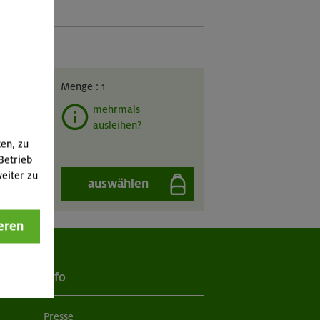
GIL
Menge :
1
mehrmals
ausleihen?
ten, zu
Betrieb
eiter zu
auswählen
eren
Info
Presse