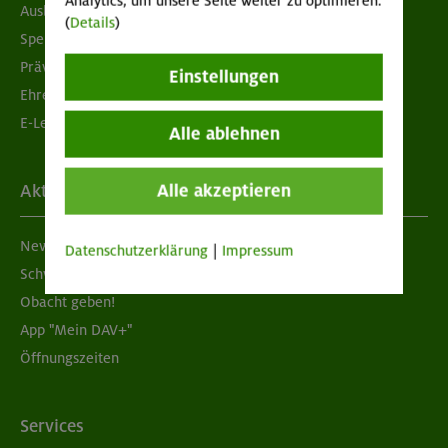
Analytics, um unsere Seite weiter zu optimieren.
Ausbildung & Jobs
(
Details
)
Spenden
Prävention sexualisierter Gewalt
Einstellungen
Ehrenamtsbörse
E-Learning
Alle ablehnen
Alle akzeptieren
Aktuelles
Newsletter
Datenschutzerklärung
|
Impressum
Schwarzes Brett
Obacht geben!
App "Mein DAV+"
Öffnungszeiten
Services