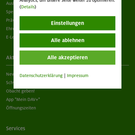
Analytics, um unsere Seite weiter zu optimieren.
Ausbildung & Jobs
(
Details
)
Spenden
Prävention sexualisierter Gewalt
Einstellungen
Ehrenamtsbörse
E-Learning
Alle ablehnen
Alle akzeptieren
Aktuelles
Newsletter
Datenschutzerklärung
|
Impressum
Schwarzes Brett
Obacht geben!
App "Mein DAV+"
Öffnungszeiten
Services