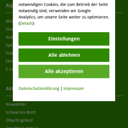
notwendigen Cookies, die zum Betrieb der Seite
Alpenverein
notwendig sind, verwenden wir Google
Analytics, um unsere Seite weiter zu optimieren.
München & Oberland
(
Details
)
Standorte
Ausbildung & Jobs
Einstellungen
Spenden
Prävention sexualisierter Gewalt
Alle ablehnen
Ehrenamtsbörse
E-Learning
Alle akzeptieren
Aktuelles
Datenschutzerklärung
|
Impressum
Newsletter
Schwarzes Brett
Obacht geben!