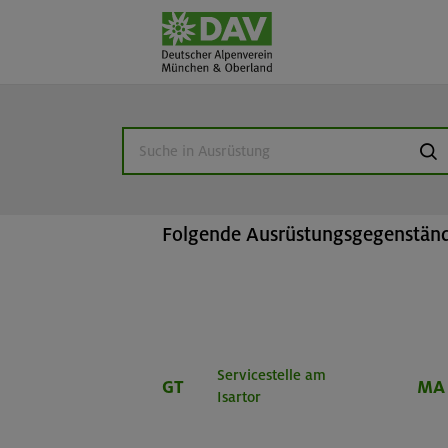
Home
Beratung & Verleih
Ausr
suc
Ausrüstungsverlei
Folgende Ausrüstungsgegenstände
Servicestelle am
GT
MA
Isartor