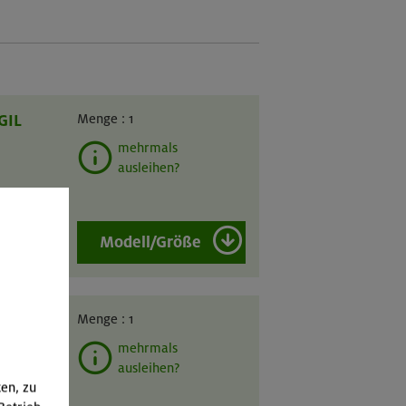
GIL
Menge :
1
mehrmals
ausleihen?
Modell/Größe
GIL
Menge :
1
mehrmals
ausleihen?
ten, zu