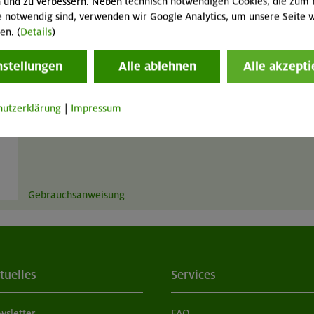
 und zu verbessern. Neben technisch notwendigen Cookies, die zum 
e notwendig sind, verwenden wir Google Analytics, um unsere Seite w
en. (
Details
)
Gebrauchsanweisung
nstellungen
Alle ablehnen
Alle akzepti
Gurt
GT
MA
Kombigurt Kinder
hutzerklärung
|
Impressum
2,5 / 1,25 / 5 € pro Tag
Gebrauchsanweisung
tuelles
Services
wsletter
FAQ