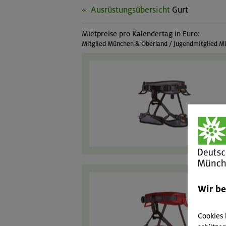
Ausrüstungsübersicht
Gurt
Mietpreise pro Kalendertag in Euro:
Mitglied München & Oberland / Jugendmitglied Mü
Wir b
Cookies 