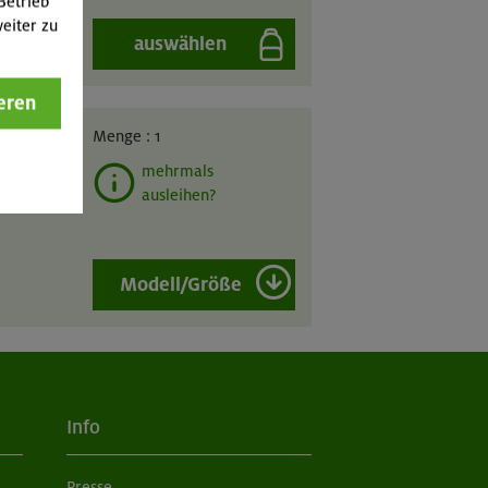
Betrieb
eiter zu
auswählen
eren
GIL
Menge :
1
mehrmals
ausleihen?
Modell/Größe
Info
Presse