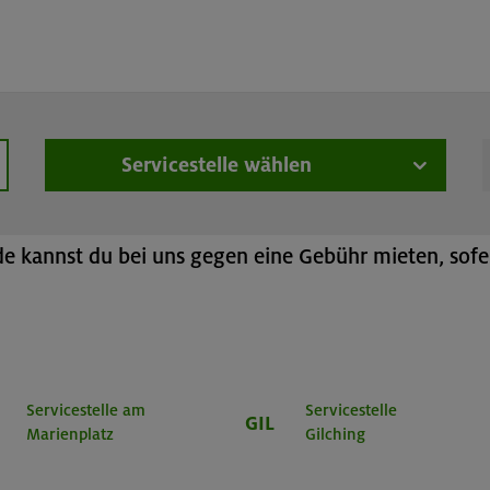
üstungsverleih
Online-Buchung
Gurt
Servicestelle wählen
hen
h
 kannst du bei uns gegen eine Gebühr mieten, sofer
Servicestelle am
Servicestelle
GIL
Marienplatz
Gilching