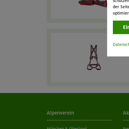
schützen
der Seit
optimier
Ei
Datensc
Alpenverein
Ak
München & Oberland
Ne