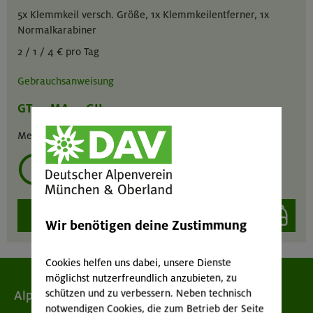
5x Klemmkeil versch. Größe, 1x Klemmkeilentferner, 1x
Normalkarabiner
2 / 1 / 4 € pro Tag
Gebrauchsanweisung
GT
MA
GIL
Menge :
1
mehrmals ausleihen?
auswählen
Wir benötigen deine Zustimmung
Cookies helfen uns dabei, unsere Dienste
möglichst nutzerfreundlich anzubieten, zu
schützen und zu verbessern. Neben technisch
Alpenverein
notwendigen Cookies, die zum Betrieb der Seite