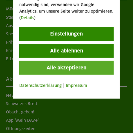
notwendig sind, verwenden wir Google
München & Oberland
Analytics, um unsere Seite weiter zu optimieren.
Standorte
(
Details
)
Ausbildung & Jobs
Einstellungen
Spenden
Prävention sexualisierter Gewalt
Alle ablehnen
Ehrenamtsbörse
E-Learning
Alle akzeptieren
Aktuelles
Datenschutzerklärung
|
Impressum
Newsletter
Schwarzes Brett
Obacht geben!
App "Mein DAV+"
Öffnungszeiten