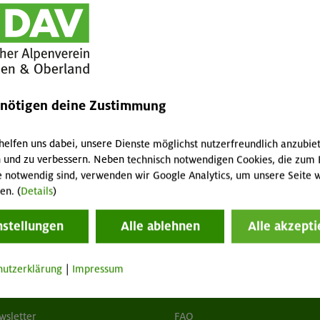
nchen & Oberland (<18 Jahre) / Nichtmitglied
Klemmkeil-Set
GT
MA
enötigen deine Zustimmung
5x Klemmkeil versch. Größe, 1x
Klemmkeilentferner, 1x
Normalkarabiner
helfen uns dabei, unsere Dienste möglichst nutzerfreundlich anzubie
2 / 1 / 4 € pro Tag
 und zu verbessern. Neben technisch notwendigen Cookies, die zum 
e notwendig sind, verwenden wir Google Analytics, um unsere Seite w
en. (
Details
)
Gebrauchsanweisung
nstellungen
Alle ablehnen
Alle akzepti
hutzerklärung
|
Impressum
tuelles
Services
wsletter
FAQ