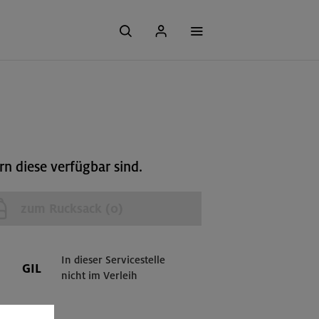
n diese verfügbar sind.
zum Rucksack (
0
)
In dieser Servicestelle
GIL
nicht im Verleih