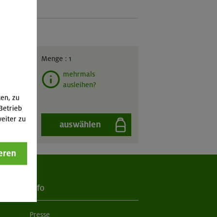
GIL
Menge :
1
mehrmals
ausleihen?
ten, zu
Betrieb
eiter zu
auswählen
eren
Info
Presse