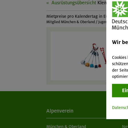
Ausrüstungsübersicht
Klemmkeil-Set
Mietpreise pro Kalendertag in Euro:
Mitglied München & Oberland / Jugendmitglied Mü
Wir b
Cookies 
schützen
der Seit
optimier
Ei
Datensc
Alpenverein
Ak
München & Oberland
Ne