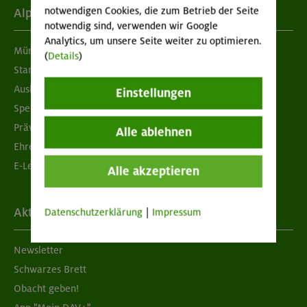
notwendigen Cookies, die zum Betrieb der Seite
Alpenverein
notwendig sind, verwenden wir Google
Analytics, um unsere Seite weiter zu optimieren.
München & Oberland
(
Details
)
Standorte
Ausbildung & Jobs
Einstellungen
Spenden
Prävention sexualisierter Gewalt
Alle ablehnen
Ehrenamtsbörse
E-Learning
Alle akzeptieren
Aktuelles
Datenschutzerklärung
|
Impressum
Newsletter
Schwarzes Brett
Obacht geben!