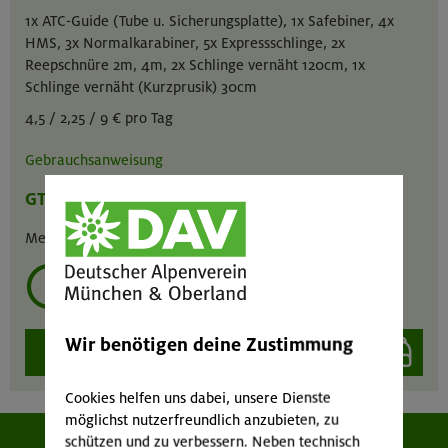
1x ATC-Guide (Tube u. Sicherungsplatte), 1x Safebiner, 4x
HMS, 3x Normalkarabiner, 5x Expressschlinge, 2x
Reepschnüre 2m, 4m, 2x Schlinge vernäht 120cm, 1x
Schlinge vernäht (Kurzprusik) 30cm
4,5 / 2,25 / 9 € pro Tag
Gebrauchsanweisung
GT
MA
GIL
Menge :
1
mehrmals ausleihen?
Wir benötigen deine Zustimmung
auswählen
Cookies helfen uns dabei, unsere Dienste
möglichst nutzerfreundlich anzubieten, zu
schützen und zu verbessern. Neben technisch