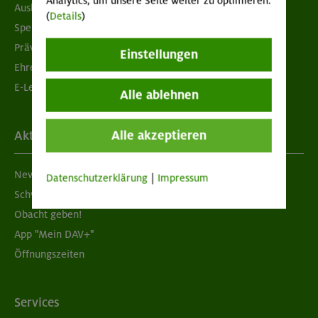
Analytics, um unsere Seite weiter zu optimieren.
Ausbildung & Jobs
(
Details
)
Spenden
Prävention sexualisierter Gewalt
Einstellungen
Ehrenamtsbörse
E-Learning
Alle ablehnen
Alle akzeptieren
Aktuelles
Newsletter
Datenschutzerklärung
|
Impressum
Schwarzes Brett
Obacht geben!
App "Mein DAV+"
Öffnungszeiten
Services