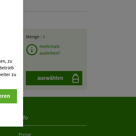
GIL
Menge :
1
mehrmals
ausleihen?
ten, zu
Betrieb
eiter zu
auswählen
eren
Info
Presse