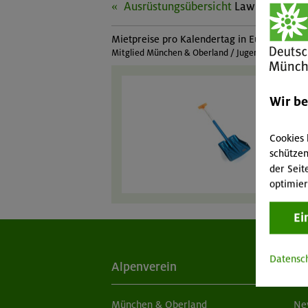
Ausrüstungsübersicht
Lawinenschauf
Mietpreise pro Kalendertag in Euro:
Mitglied München & Oberland / Jugendmitglied Mü
Wir b
Cookies 
schützen
der Seit
optimier
Ei
Datensc
Alpenverein
Ak
München & Oberland
Ne