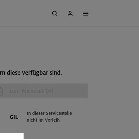
n diese verfügbar sind.
zum Rucksack (
0
)
In dieser Servicestelle
GIL
nicht im Verleih