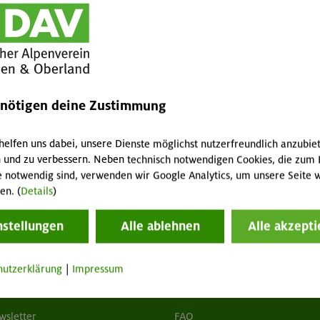
el
nchen & Oberland (<18 Jahre) / Nichtmitglied
Lawinenschaufel
GT
MA
enötigen deine Zustimmung
2 / 1 / 4 € pro Tag
helfen uns dabei, unsere Dienste möglichst nutzerfreundlich anzubie
 und zu verbessern. Neben technisch notwendigen Cookies, die zum 
e notwendig sind, verwenden wir Google Analytics, um unsere Seite w
en. (
Details
)
nstellungen
Alle ablehnen
Alle akzepti
hutzerklärung
|
Impressum
tuelles
Services
wsletter
FAQ