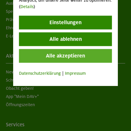
Analytics, um unsere Seite weiter zu optimieren.
Ausbildung & Jobs
(
Details
)
Spenden
Prävention sexualisierter Gewalt
Einstellungen
Ehrenamtsbörse
E-Learning
Alle ablehnen
Alle akzeptieren
Aktuelles
Newsletter
Datenschutzerklärung
|
Impressum
Schwarzes Brett
Obacht geben!
App "Mein DAV+"
Öffnungszeiten
Services