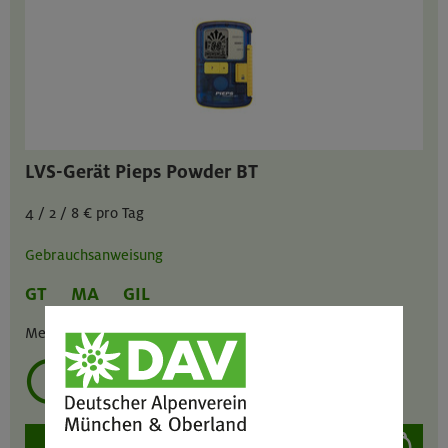
LVS-Gerät Pieps Powder BT
4 / 2 / 8 € pro Tag
Gebrauchsanweisung
GT
MA
GIL
Menge :
1
mehrmals ausleihen?
auswählen