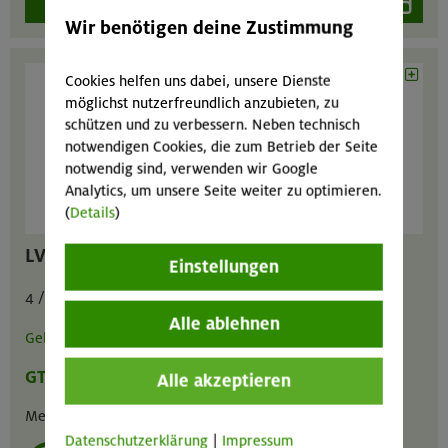
Wir benötigen deine Zustimmung
Cookies helfen uns dabei, unsere Dienste
möglichst nutzerfreundlich anzubieten, zu
schützen und zu verbessern. Neben technisch
notwendigen Cookies, die zum Betrieb der Seite
notwendig sind, verwenden wir Google
Analytics, um unsere Seite weiter zu optimieren.
(
Details
)
LVS-Gerät Ortovox Diract Voice
Einstellungen
4 / 2 / 8 € pro Tag
Alle ablehnen
Gebrauchsanweisung
GT
MA
GIL
Alle akzeptieren
Menge :
1
Datenschutzerklärung
|
Impressum