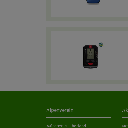
Alpenverein
Ak
München & Oberland
Ne