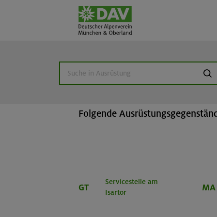
Home
Beratung & Verleih
Ausr
suc
Ausrüstungsverlei
Folgende Ausrüstungsgegenstände
Servicestelle am
GT
MA
Isartor