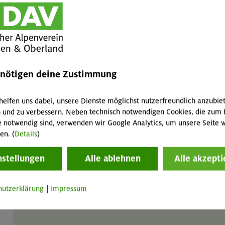
Gebrauchsanweisung
LVS-Gerät Pieps Powder BT
GT
MA
enötigen deine Zustimmung
4 / 2 / 8 € pro Tag
helfen uns dabei, unsere Dienste möglichst nutzerfreundlich anzubie
 und zu verbessern. Neben technisch notwendigen Cookies, die zum 
e notwendig sind, verwenden wir Google Analytics, um unsere Seite w
en. (
Details
)
Gebrauchsanweisung
nstellungen
Alle ablehnen
Alle akzepti
LVS-Gerät Ortovox Diract Voice
GT
MA
4 / 2 / 8 € pro Tag
hutzerklärung
|
Impressum