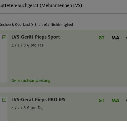
ütteten-Suchgerät (Mehrantennen LVS)
nchen & Oberland (<18 Jahre) / Nichtmitglied
LVS-Gerät Pieps Sport
GT
MA
4 / 2 / 8 € pro Tag
Gebrauchsanweisung
LVS-Gerät Pieps PRO IPS
GT
MA
4 / 2 / 8 € pro Tag