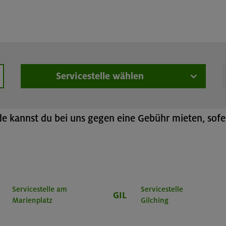
üstungsverleih
Online-Buchung
Lawinenverschütteten-S
Servicestelle wählen
hen
h
 kannst du bei uns gegen eine Gebühr mieten, sofer
Servicestelle am
Servicestelle
GIL
Marienplatz
Gilching