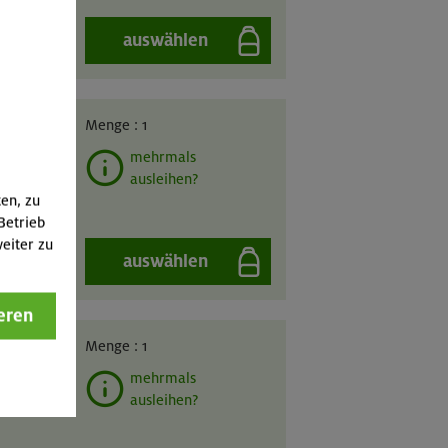
auswählen
GIL
Menge :
1
mehrmals
ausleihen?
ten, zu
Betrieb
eiter zu
auswählen
eren
GIL
Menge :
1
mehrmals
ausleihen?