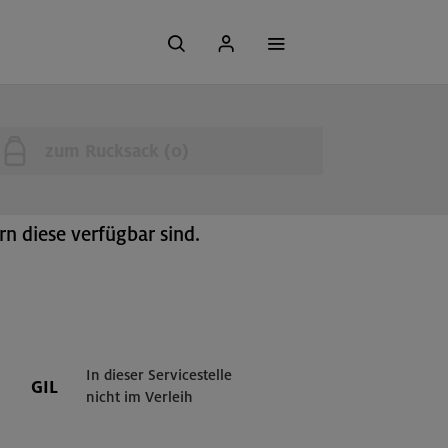
uchgerät (Mehrantennen LVS)
zum Rucksack (
0
)
n diese verfügbar sind.
In dieser Servicestelle
GIL
nicht im Verleih