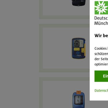
Wir b
Cookies 
schützen
der Seit
optimier
Ei
Datensc