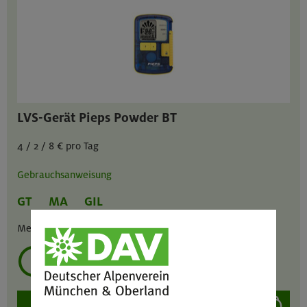
LVS-Gerät Pieps Powder BT
4 / 2 / 8 € pro Tag
Gebrauchsanweisung
GT
MA
GIL
Menge :
1
mehrmals ausleihen?
auswählen