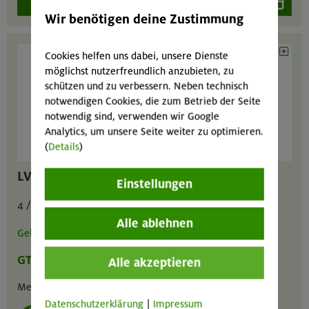
Wir benötigen deine Zustimmung
Cookies helfen uns dabei, unsere Dienste
möglichst nutzerfreundlich anzubieten, zu
schützen und zu verbessern. Neben technisch
notwendigen Cookies, die zum Betrieb der Seite
notwendig sind, verwenden wir Google
Analytics, um unsere Seite weiter zu optimieren.
(
Details
)
LVS-Gerät Ortovox Diract Voice
Einstellungen
4 / 2 / 8 € pro Tag
Alle ablehnen
Gebrauchsanweisung
GT
MA
GIL
Alle akzeptieren
Menge :
1
Datenschutzerklärung
|
Impressum