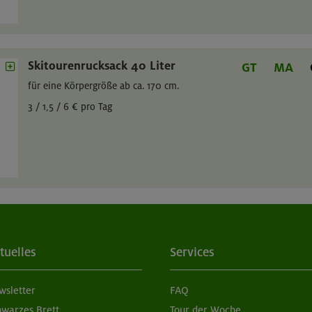
Skitourenrucksack 40 Liter
GT
MA
für eine Körpergröße ab ca. 170 cm.
3 / 1,5 / 6 € pro Tag
tuelles
Services
wsletter
FAQ
hwarzes Brett
Tour der Woche