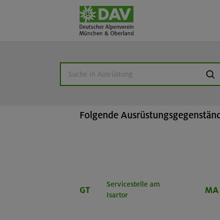
Home
Beratung & Verleih
Ausr
suc
Ausrüstungsverlei
Folgende Ausrüstungsgegenstände
Servicestelle am
GT
MA
Isartor