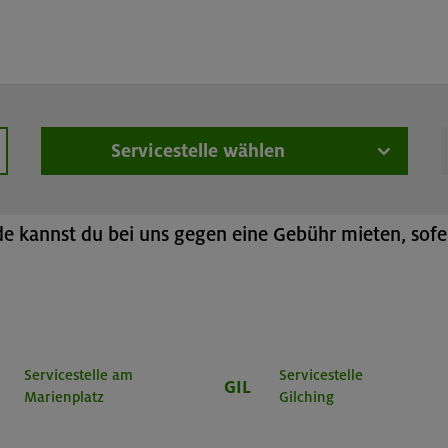
üstungsverleih
Online-Buchung
Rucksack
Servicestelle wählen
hen
h
 kannst du bei uns gegen eine Gebühr mieten, sofer
Servicestelle am
Servicestelle
GIL
Marienplatz
Gilching