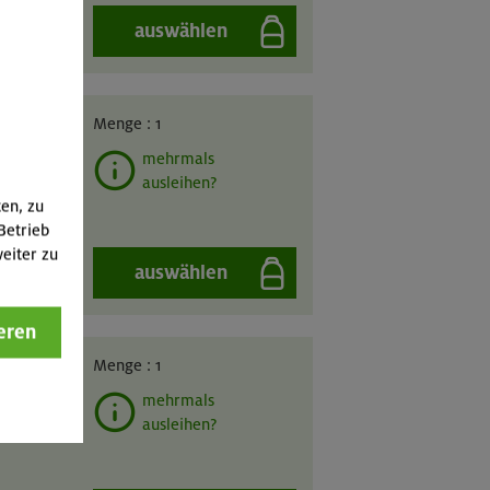
auswählen
GIL
Menge :
1
mehrmals
ausleihen?
ten, zu
Betrieb
eiter zu
auswählen
eren
GIL
Menge :
1
mehrmals
ausleihen?