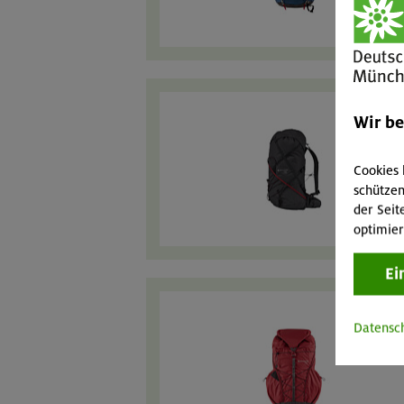
Wir b
Cookies 
schützen
der Seit
optimier
Ei
Datensc