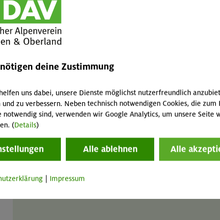
Rucksack universal Höner 32
GT
MA
Liter
enötigen deine Zustimmung
3 / 1,5 / 6 € pro Tag
helfen uns dabei, unsere Dienste möglichst nutzerfreundlich anzubie
 und zu verbessern. Neben technisch notwendigen Cookies, die zum 
e notwendig sind, verwenden wir Google Analytics, um unsere Seite w
en. (
Details
)
nstellungen
Alle ablehnen
Alle akzepti
Rucksack universal Brimer 32
GT
MA
Liter
hutzerklärung
|
Impressum
3 / 1,5 / 6 € pro Tag