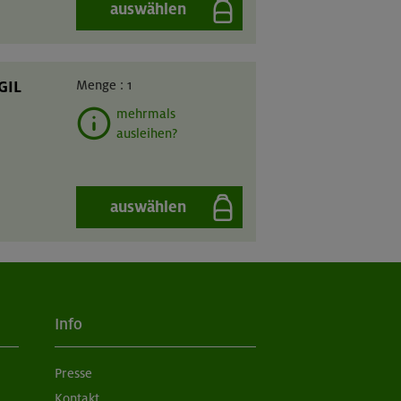
auswählen
GIL
Menge :
1
mehrmals
ausleihen?
auswählen
Info
Presse
Kontakt