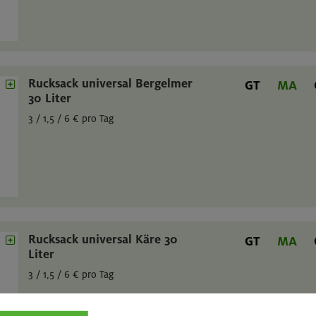
Rucksack universal Bergelmer
GT
MA
30 Liter
3 / 1,5 / 6 € pro Tag
Rucksack universal Käre 30
GT
MA
Liter
3 / 1,5 / 6 € pro Tag