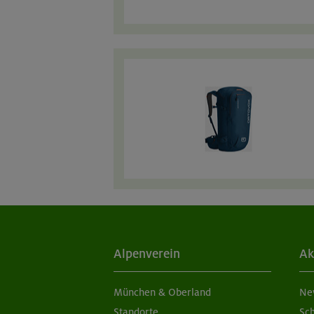
Alpenverein
Ak
München & Oberland
Ne
Standorte
Sc