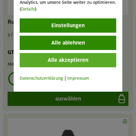
Analytics, um unsere Seite weiter zu optimieren.
(
Details
)
Rucksack universal Brimer 32 Liter
Einstellungen
3 / 1,5 / 6 € pro Tag
Alle ablehnen
GT
MA
GIL
Alle akzeptieren
Menge :
1
Datenschutzerklärung
|
Impressum
mehrmals ausleihen?
auswählen