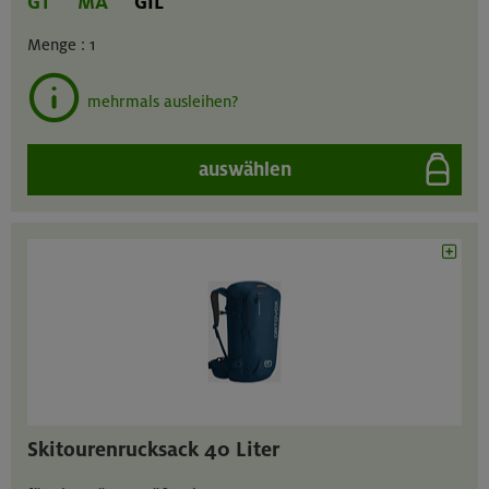
GT
MA
GIL
Menge :
1
mehrmals ausleihen?
auswählen
Skitourenrucksack 40 Liter