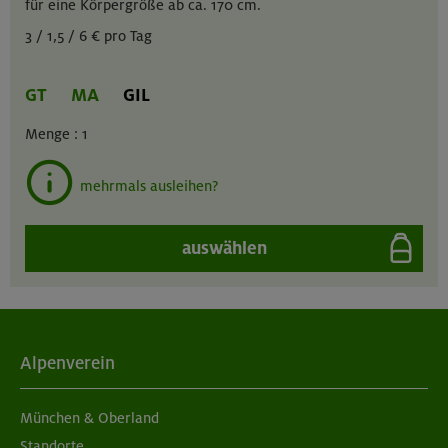
für eine Körpergröße ab ca. 170 cm.
3 / 1,5 / 6 € pro Tag
GT
MA
GIL
Menge :
1
mehrmals ausleihen?
auswählen
Alpenverein
München & Oberland
Standorte