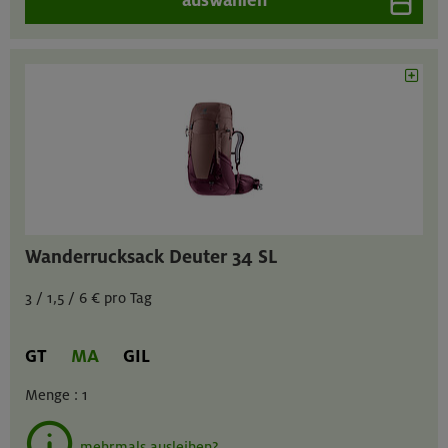
Wanderrucksack Deuter 34 SL
3 / 1,5 / 6 € pro Tag
GT
MA
GIL
Menge :
1
mehrmals ausleihen?