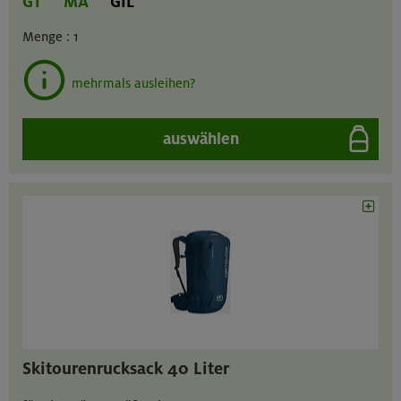
GT
MA
GIL
Menge :
1
mehrmals ausleihen?
auswählen
Skitourenrucksack 40 Liter