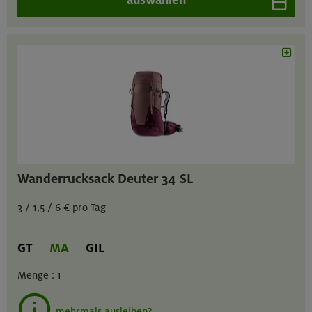
Wanderrucksack Deuter 34 SL
3 / 1,5 / 6 € pro Tag
GT
MA
GIL
Menge :
1
mehrmals ausleihen?