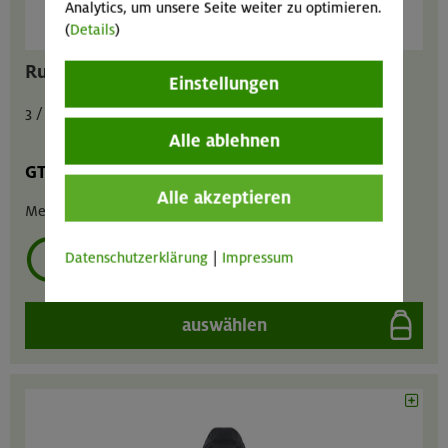
Analytics, um unsere Seite weiter zu optimieren.
(
Details
)
Rucksack universal Brimer 32 Liter
Einstellungen
3 / 1,5 / 6 € pro Tag
Alle ablehnen
GT
MA
GIL
Alle akzeptieren
Menge :
1
Datenschutzerklärung
|
Impressum
mehrmals ausleihen?
auswählen