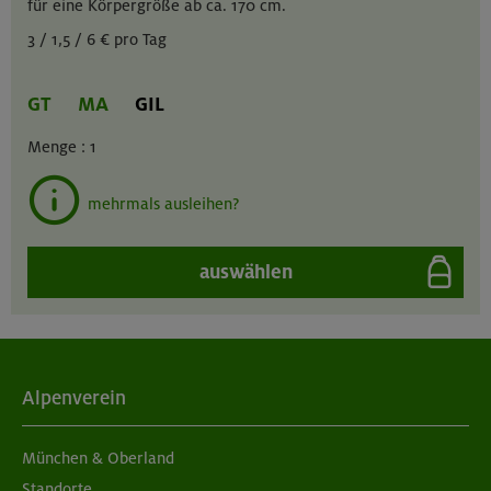
für eine Körpergröße ab ca. 170 cm.
3 / 1,5 / 6 € pro Tag
GT
MA
GIL
Menge :
1
mehrmals ausleihen?
auswählen
Alpenverein
München & Oberland
Standorte