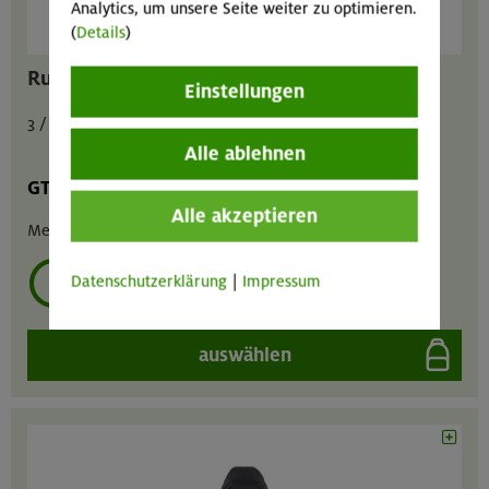
Analytics, um unsere Seite weiter zu optimieren.
(
Details
)
Rucksack universal Brimer 32 Liter
Einstellungen
3 / 1,5 / 6 € pro Tag
Alle ablehnen
GT
MA
GIL
Alle akzeptieren
Menge :
1
Datenschutzerklärung
|
Impressum
mehrmals ausleihen?
auswählen