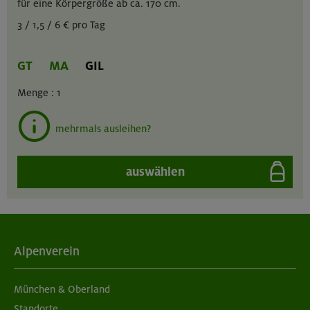
für eine Körpergröße ab ca. 170 cm.
3 / 1,5 / 6 € pro Tag
GT
MA
GIL
Menge :
1
mehrmals ausleihen?
auswählen
Alpenverein
München & Oberland
Standorte