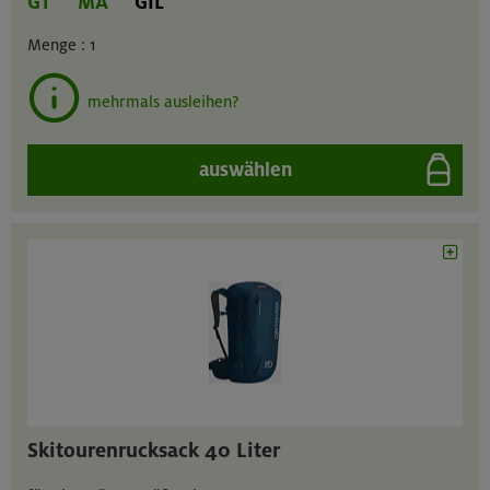
GT
MA
GIL
Menge :
1
mehrmals ausleihen?
auswählen
Skitourenrucksack 40 Liter