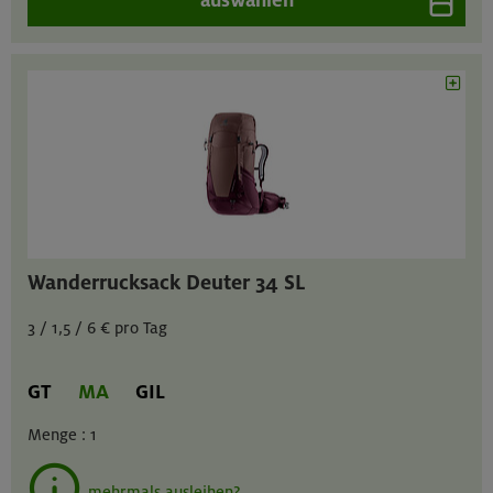
Wanderrucksack Deuter 34 SL
3 / 1,5 / 6 € pro Tag
GT
MA
GIL
Menge :
1
mehrmals ausleihen?