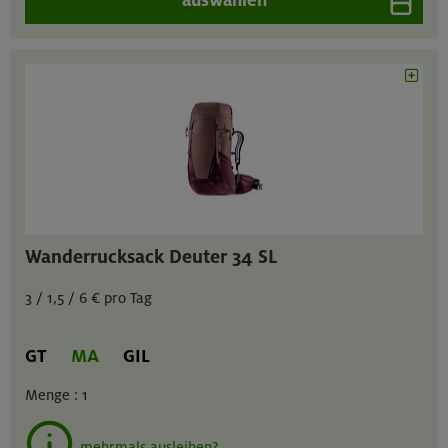
Wanderrucksack Deuter 34 SL
3 / 1,5 / 6 € pro Tag
GT
MA
GIL
Menge :
1
mehrmals ausleihen?