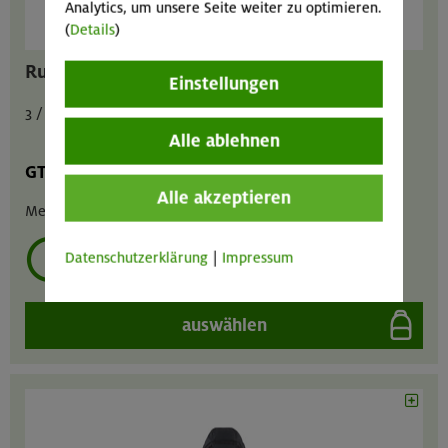
Analytics, um unsere Seite weiter zu optimieren.
(
Details
)
Rucksack universal Brimer 32 Liter
Einstellungen
3 / 1,5 / 6 € pro Tag
Alle ablehnen
GT
MA
GIL
Alle akzeptieren
Menge :
1
Datenschutzerklärung
|
Impressum
mehrmals ausleihen?
auswählen