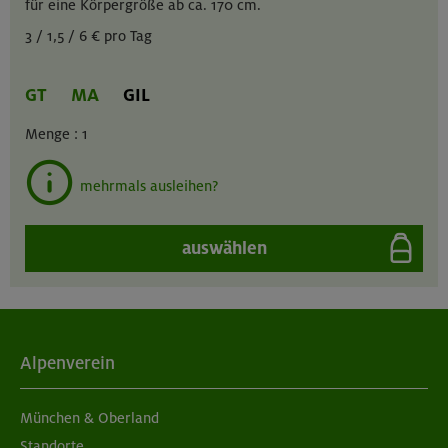
für eine Körpergröße ab ca. 170 cm.
3 / 1,5 / 6 € pro Tag
GT
MA
GIL
Menge :
1
mehrmals ausleihen?
auswählen
Alpenverein
München & Oberland
Standorte