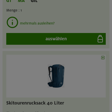
GT
MA
GIL
Menge :
1
mehrmals ausleihen?
auswählen
Skitourenrucksack 40 Liter