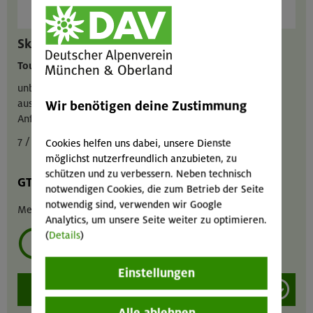
Skischuhe
Tourenskischuh Tecnica Zero G Tour
unbedingt vor Reservierung die Schuhe anprobieren,
ausleihbar nur im Set mit Ski - einzeln nur kurzfristig auf
Wir benötigen deine Zustimmung
Anfrage in der Servicestelle, inkl. Skischuhtasche
7 / 4,5 / 10 € pro Tag
Cookies helfen uns dabei, unsere Dienste
möglichst nutzerfreundlich anzubieten, zu
schützen und zu verbessern. Neben technisch
GT
MA
GIL
notwendigen Cookies, die zum Betrieb der Seite
notwendig sind, verwenden wir Google
Menge :
1
Analytics, um unsere Seite weiter zu optimieren.
(
Details
)
mehrmals ausleihen?
Einstellungen
Modell/Größe