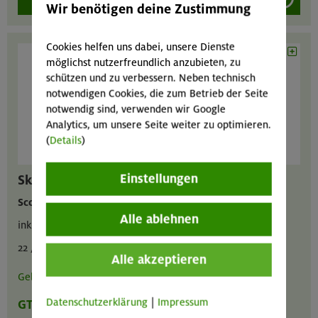
Wir benötigen deine Zustimmung
Cookies helfen uns dabei, unsere Dienste
möglichst nutzerfreundlich anzubieten, zu
schützen und zu verbessern. Neben technisch
notwendigen Cookies, die zum Betrieb der Seite
notwendig sind, verwenden wir Google
Analytics, um unsere Seite weiter zu optimieren.
(
Details
)
Einstellungen
Skiset Tourenski
Scott Explorair 95 mm
Alle ablehnen
inkl. Felle, Bindung, Harscheisen
22 / 15 / 30 € pro Tag
Alle akzeptieren
Gebrauchsanweisung
/
Video
Datenschutzerklärung
|
Impressum
GT
MA
GIL