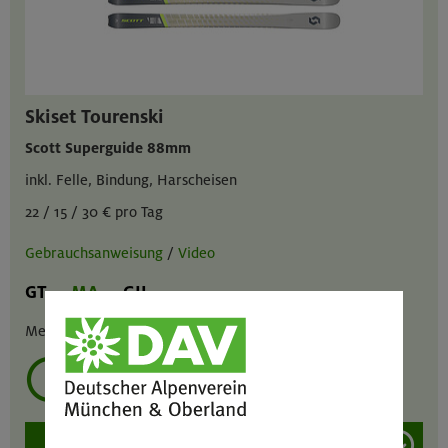
Skiset Tourenski
Scott Superguide 88mm
inkl. Felle, Bindung, Harscheisen
22 / 15 / 30 € pro Tag
Gebrauchsanweisung
/
Video
GT
MA
GIL
Menge :
1
mehrmals ausleihen?
Modell/Größe