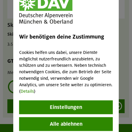
Skitourenhelm
Skitourenhelm
Wir benötigen deine Zustimmung
3,5 / 1,75 / 7 € pro Tag
Cookies helfen uns dabei, unsere Dienste
möglichst nutzerfreundlich anzubieten, zu
GT
MA
GIL
schützen und zu verbessern. Neben technisch
notwendigen Cookies, die zum Betrieb der Seite
Menge :
1
notwendig sind, verwenden wir Google
Analytics, um unsere Seite weiter zu optimieren.
mehrmals ausleihen?
(
Details
)
Modell/Größe
Einstellungen
Alle ablehnen