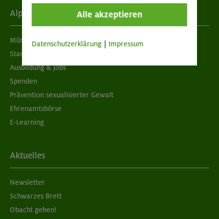
Alpenverein
Alle akzeptieren
München & Oberland
Datenschutzerklärung
|
Impressum
Standorte
Ausbildung & Jobs
Spenden
Prävention sexualisierter Gewalt
Ehrenamtsbörse
E-Learning
Aktuelles
Newsletter
Schwarzes Brett
Obacht geben!