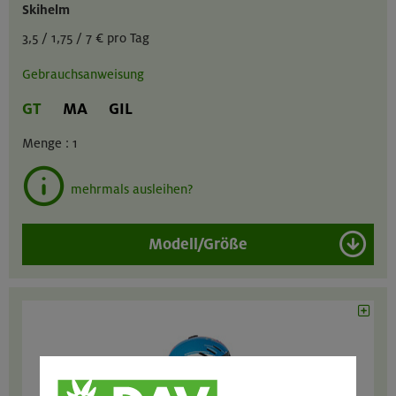
Skihelm
3,5 / 1,75 / 7 € pro Tag
Gebrauchsanweisung
GT
MA
GIL
Menge :
1
mehrmals ausleihen?
Modell/Größe