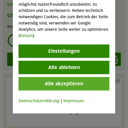
möglichst nutzerfreundlich anzubieten, zu
Gebrauchsanweisung
/
Video
schützen und zu verbessern. Neben technisch
GT
MA
GIL
notwendigen Cookies, die zum Betrieb der Seite
notwendig sind, verwenden wir Google
Menge :
1
Analytics, um unsere Seite weiter zu optimieren.
(
Details
)
mehrmals ausleihen?
Einstellungen
auswählen
Alle ablehnen
Alle akzeptieren
Datenschutzerklärung
|
Impressum