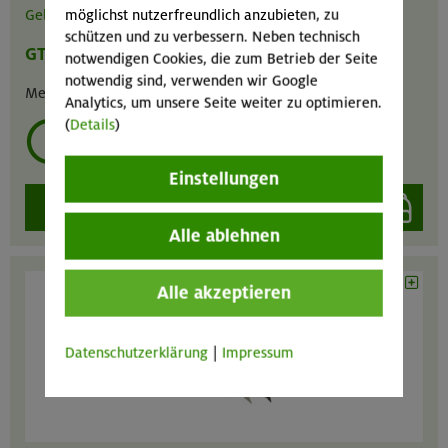
möglichst nutzerfreundlich anzubieten, zu
Gebrauchsanweisung
/
Video
schützen und zu verbessern. Neben technisch
GT
MA
GIL
notwendigen Cookies, die zum Betrieb der Seite
notwendig sind, verwenden wir Google
Menge :
1
Analytics, um unsere Seite weiter zu optimieren.
(
Details
)
mehrmals ausleihen?
Einstellungen
auswählen
Alle ablehnen
Alle akzeptieren
Datenschutzerklärung
|
Impressum