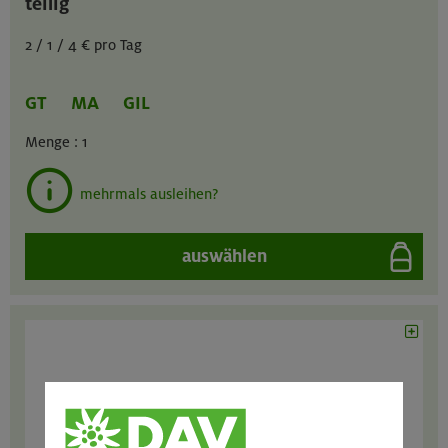
teilig
2 / 1 / 4 € pro Tag
GT
MA
GIL
Menge :
1
mehrmals ausleihen?
auswählen