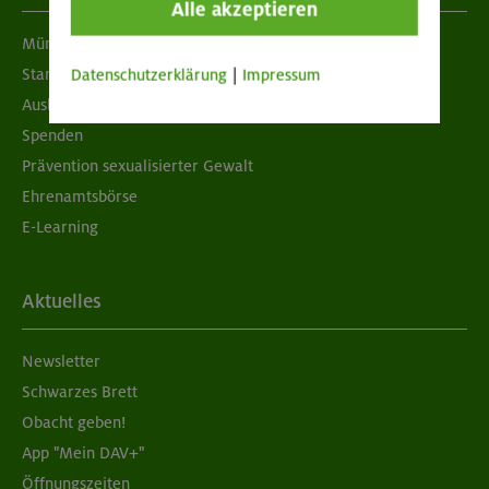
Alle akzeptieren
München & Oberland
Standorte
Datenschutzerklärung
|
Impressum
Ausbildung & Jobs
Spenden
Prävention sexualisierter Gewalt
Ehrenamtsbörse
E-Learning
Aktuelles
Newsletter
Schwarzes Brett
Obacht geben!
App "Mein DAV+"
Öffnungszeiten