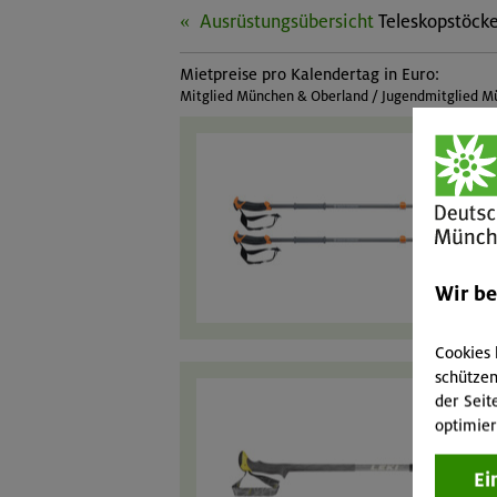
Ausrüstungsübersicht
Teleskopstöck
Mietpreise pro Kalendertag in Euro:
Mitglied München & Oberland / Jugendmitglied Mü
Wir b
Cookies 
schützen
der Seit
optimier
Ei