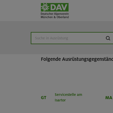
Home
Beratung & Verleih
Ausr
suc
Ausrüstungsverlei
Folgende Ausrüstungsgegenstände
Servicestelle am
GT
MA
Isartor