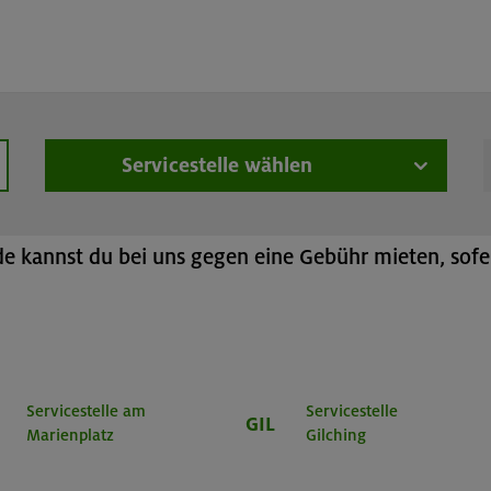
üstungsverleih
Online-Buchung
Teleskopstöcke
Servicestelle wählen
hen
h
 kannst du bei uns gegen eine Gebühr mieten, sofer
Servicestelle am
Servicestelle
GIL
Marienplatz
Gilching