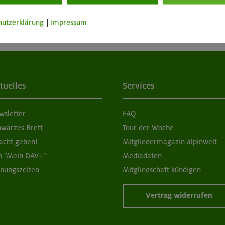
hutzerklärung
|
Impressum
tuelles
Services
wsletter
FAQ
hwarzes Brett
Tour der Woche
acht geben!
Mitgliedermagazin alpinwelt
p "Mein DAV+"
Mediadaten
fnungszeiten
Mitgliedschaft kündigen
Vertrag widerrufen