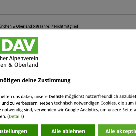
e
nchen & Oberland (<18 Jahre) / Nichtmitglied
Skitouren- / Schneeschuh-
GT
MA
Teleskopstöcke 2-teilig
2 / 1 / 4 € pro Tag
enötigen deine Zustimmung
helfen uns dabei, unsere Dienste möglichst nutzerfreundlich anzubie
 und zu verbessern. Neben technisch notwendigen Cookies, die zum 
Teleskopstöcke 3-teilig
GT
MA
e notwendig sind, verwenden wir Google Analytics, um unsere Seite w
2 / 1 / 4 € pro Tag
en. (
Details
)
nstellungen
Alle ablehnen
Alle akzepti