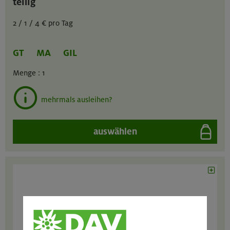
teilig
2 / 1 / 4 € pro Tag
GT
MA
GIL
Menge :
1
mehrmals ausleihen?
auswählen