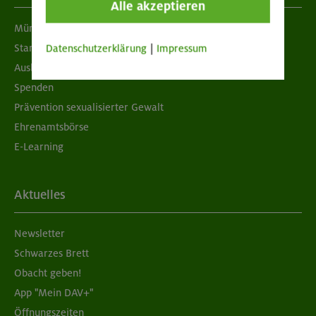
Alle akzeptieren
München & Oberland
Standorte
Datenschutzerklärung
|
Impressum
Ausbildung & Jobs
Spenden
Prävention sexualisierter Gewalt
Ehrenamtsbörse
E-Learning
Aktuelles
Newsletter
Schwarzes Brett
Obacht geben!
App "Mein DAV+"
Öffnungszeiten