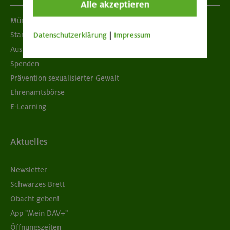
Alle akzeptieren
München & Oberland
Standorte
Datenschutzerklärung
|
Impressum
Ausbildung & Jobs
Spenden
Prävention sexualisierter Gewalt
Ehrenamtsbörse
E-Learning
Aktuelles
Newsletter
Schwarzes Brett
Obacht geben!
App "Mein DAV+"
Öffnungszeiten