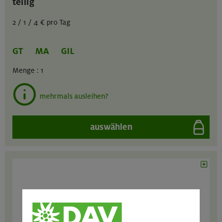
teilig
2 / 1 / 4 € pro Tag
GT
MA
GIL
Menge :
1
mehrmals ausleihen?
auswählen