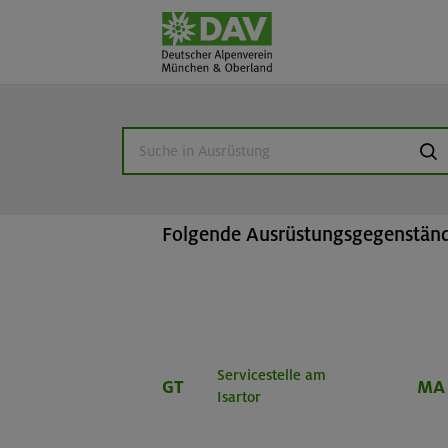
Home
Beratung & Verleih
Ausr
suc
Ausrüstungsverlei
Folgende Ausrüstungsgegenstände
Servicestelle am
GT
MA
Isartor