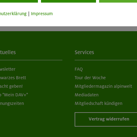
hutzerklärung
|
Impressum
tuelles
Services
wsletter
FAQ
hwarzes Brett
Tour der Woche
acht geben!
Mitgliedermagazin alpinwelt
p "Mein DAV+"
Mediadaten
fnungszeiten
Mitgliedschaft kündigen
Vertrag widerrufen