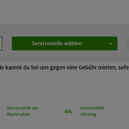
üstungsverleih
Online-Buchung
Teleskopstöcke
Servicestelle wählen
hen
h
 kannst du bei uns gegen eine Gebühr mieten, sofer
Servicestelle am
Servicestelle
GIL
Marienplatz
Gilching