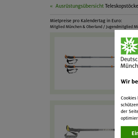
Ausrüstungsübersicht
Teleskopstöck
Mietpreise pro Kalendertag in Euro:
Mitglied München & Oberland / Jugendmitglied Mü
Wir b
Cookies 
schützen
der Seit
optimier
Ei