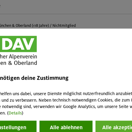
e
nchen & Oberland (<18 Jahre) / Nichtmitglied
Skitouren- / Schneeschuh-
GT
MA
Teleskopstöcke 2-teilig
2 / 1 / 4 € pro Tag
enötigen deine Zustimmung
helfen uns dabei, unsere Dienste möglichst nutzerfreundlich anzubie
 und zu verbessern. Neben technisch notwendigen Cookies, die zum 
Teleskopstöcke 3-teilig
GT
MA
e notwendig sind, verwenden wir Google Analytics, um unsere Seite w
2 / 1 / 4 € pro Tag
en. (
Details
)
nstellungen
Alle ablehnen
Alle akzepti