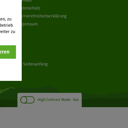
Kontakt
Datenschutz
Barrierefreiheitserklärung
ten, zu
Impressum
Betrieb
eiter zu
eren
Seitenanfang
High Contrast Mode:
Aus