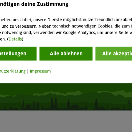
hwarzes Brett
Tour der Woche
enötigen deine Zustimmung
acht geben!
Mitgliedermagazin alpinwelt
p "Mein DAV+"
Mediadaten
helfen uns dabei, unsere Dienste möglichst nutzerfreundlich anzubie
fnungszeiten
Mitgliedschaft kündigen
 und zu verbessern. Neben technisch notwendigen Cookies, die zum 
e notwendig sind, verwenden wir Google Analytics, um unsere Seite w
en. (
Details
)
Vertrag widerrufen
nstellungen
Alle ablehnen
Alle akzepti
Seite drucken
hutzerklärung
|
Impressum