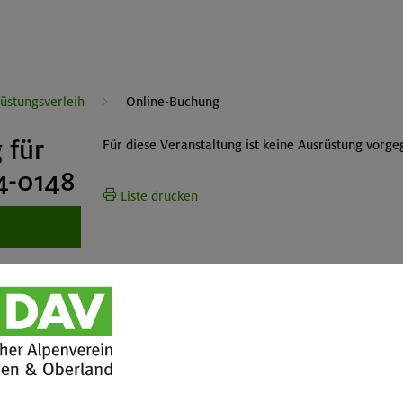
üstungsverleih
Online-Buchung
 für
Für diese Veranstaltung ist keine Ausrüstung vorge
4-0148
Liste drucken
tuelles
Services
wsletter
FAQ