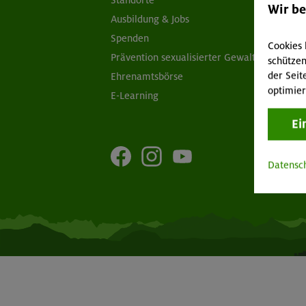
Standorte
Sc
Wir b
Ausbildung & Jobs
Ob
Spenden
Ap
Cookies 
Prävention sexualisierter Gewalt
Öf
schützen
der Seit
Ehrenamtsbörse
optimier
E-Learning
Ei
Datensc