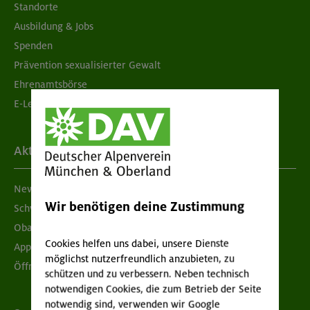
Standorte
Ausbildung & Jobs
Spenden
Prävention sexualisierter Gewalt
Ehrenamtsbörse
E-Learning
Aktuelles
Newsletter
Wir benötigen deine Zustimmung
Schwarzes Brett
Obacht geben!
Cookies helfen uns dabei, unsere Dienste
App "Mein DAV+"
möglichst nutzerfreundlich anzubieten, zu
Öffnungszeiten
schützen und zu verbessern. Neben technisch
notwendigen Cookies, die zum Betrieb der Seite
notwendig sind, verwenden wir Google