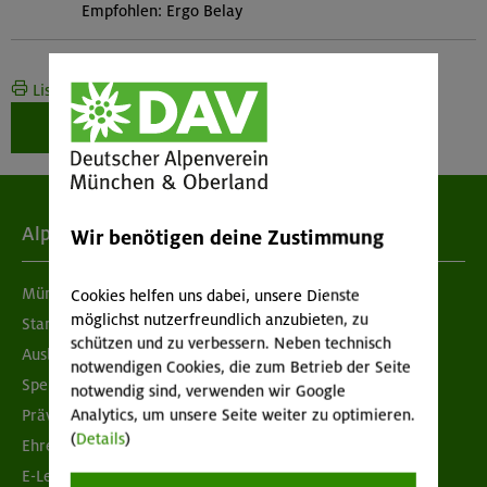
Empfohlen: Ergo Belay
Liste drucken
Weiter zur Buchung
Alpenverein
Wir benötigen deine Zustimmung
München & Oberland
Cookies helfen uns dabei, unsere Dienste
möglichst nutzerfreundlich anzubieten, zu
Standorte
schützen und zu verbessern. Neben technisch
Ausbildung & Jobs
notwendigen Cookies, die zum Betrieb der Seite
Spenden
notwendig sind, verwenden wir Google
Prävention sexualisierter Gewalt
Analytics, um unsere Seite weiter zu optimieren.
(
Details
)
Ehrenamtsbörse
E-Learning