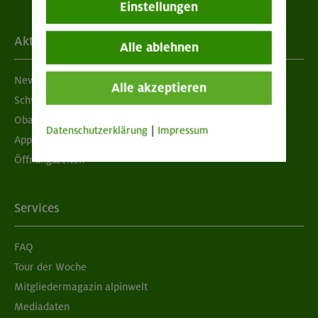
Einstellungen
Aktuelles
Alle ablehnen
Newsletter
Alle akzeptieren
Schwarzes Brett
Obacht geben!
Datenschutzerklärung
|
Impressum
App "Mein DAV+"
Öffnungszeiten
Services
FAQ
Tour der Woche
Mitgliedermagazin alpinwelt
Mediadaten