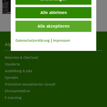
Alle ablehnen
Alle akzeptieren
Datenschutzerklärung
|
Impressum
Alpenverein
München & Oberland
Standorte
Ausbildung & Jobs
Spenden
Prävention sexualisierter Gewalt
Ehrenamtsbörse
E-Learning