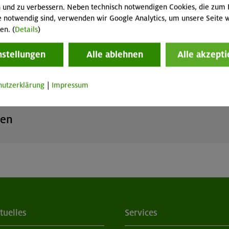
 und zu verbessern. Neben technisch notwendigen Cookies, die zum 
Teilnehmerzahl: Mindestens 2 Kinder und 2
e notwendig sind, verwenden wir Google Analytics, um unsere Seite w
Erwachsene, maximal 6 Teilnehmer
 Wunsch
nach Vereinba
en. (
Details
)
6+ J
n
nstellungen
Alle ablehnen
Alle akzepti
hutzerklärung
|
Impressum
gen
25.01. & 01. & 08.0
6+ J
n
tuelles
Services