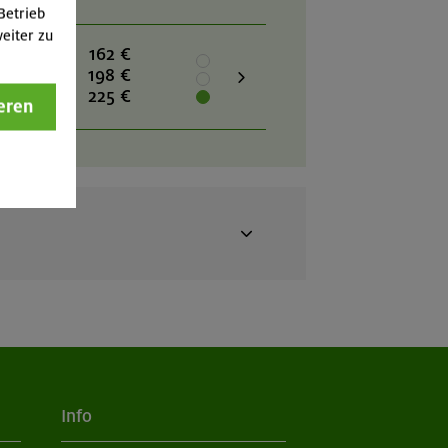
Betrieb
eiter zu
rung
162 €
ahre
198 €
225 €
eren
2.26
162 €
ahre
171 €
225 €
Info