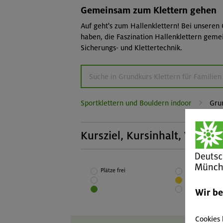
Gemeinsam zum Klettern gehen
Auf geht's zum Hallenklettern! Bei unseren 
haben, die Faszination Hallenklettern geme
Sicherungs- und Klettertechnik.
Sportklettern und Bouldern indoor
Grun
Kursziel, Kursinhalt, Voraus
Kursziel:
Grundlagen für das selbstständige Klette
Plätze frei
Wenige Plätze f
Toprope in künstlichen Anlagen
Wir b
Cookies 