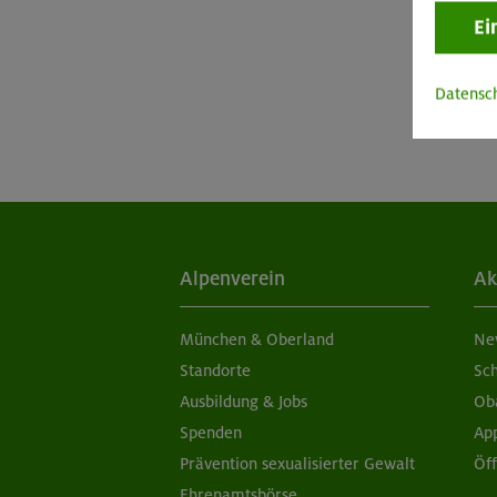
Ei
Datensc
Alpenverein
Ak
München & Oberland
Ne
Standorte
Sc
Ausbildung & Jobs
Ob
Spenden
Ap
Prävention sexualisierter Gewalt
Öf
Ehrenamtsbörse