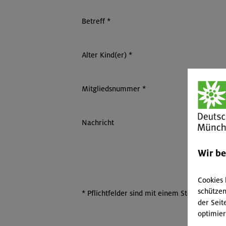
Betreff
*
Alter Kind(er)
*
Mitgliedsnummer
*
Nachricht
Wir b
Cookies 
schützen
*
Pflichtfelder sind mit einem Sternchen ma
der Seit
optimier