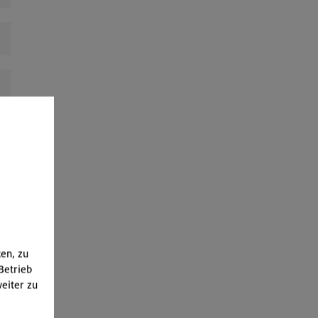
ten, zu
Betrieb
eiter zu