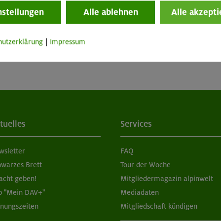
nstellungen
Alle ablehnen
Alle akzepti
hutzerklärung
|
Impressum
tuelles
Services
wsletter
FAQ
hwarzes Brett
Tour der Woche
acht geben!
Mitgliedermagazin alpinwelt
p "Mein DAV+"
Mediadaten
fnungszeiten
Mitgliedschaft kündigen