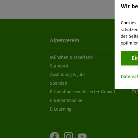
Wir b
Cookies 
schützen
der Seit
Alpenverein
Ak
optimier
Ei
München & Oberland
Ne
Standorte
Sc
Ausbildung & Jobs
Ob
Datensc
Spenden
Ap
Prävention sexualisierter Gewalt
Öf
Ehrenamtsbörse
E-Learning