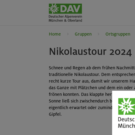
Home
Gruppen
Ortsgruppen
Nikolaustour 2024 
Schnee und Regen ab dem frühen Nachmittag
traditionelle Nikolaustour. Dem entsprech
recht kurze Tour aus, damit wir unserem H
das Ganze mit Plätzchen und dem ein oder
frönen konnten. Das klappte hervorragend. E
Sonne ließ sich zwischendurch blicken. E
eigentlich erwartet oder zumindest erhofft
Gipfel.