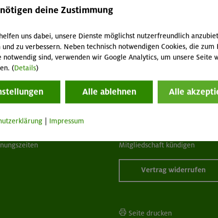
enötigen deine Zustimmung
helfen uns dabei, unsere Dienste möglichst nutzerfreundlich anzubie
 und zu verbessern. Neben technisch notwendigen Cookies, die zum 
e notwendig sind, verwenden wir Google Analytics, um unsere Seite w
tuelles
Services
en. (
Details
)
nstellungen
Alle ablehnen
Alle akzepti
wsletter
FAQ
hwarzes Brett
Tour der Woche
acht geben!
Mitgliedermagazin alpinwelt
hutzerklärung
|
Impressum
p "Mein DAV+"
Mediadaten
fnungszeiten
Mitgliedschaft kündigen
Vertrag widerrufen
Seite drucken