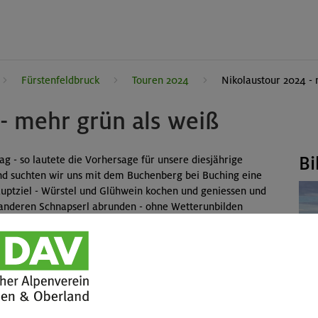
Fürstenfeldbruck
Touren 2024
Nikolaustour 2024 -
- mehr grün als weiß
Bi
 - so lautete die Vorhersage für unsere diesjährige
end suchten wir uns mit dem Buchenberg bei Buching eine
auptziel - Würstel und Glühwein kochen und geniessen und
 anderen Schnapserl abrunden - ohne Wetterunbilden
s war mild, blieb trocken bis zum Schluss und sogar die
inziges Manko: Den Schnee, den man im Dezember
, davon hatten wir nur ein paar cm und auch die nur am