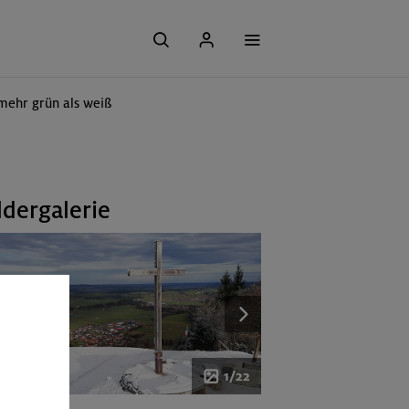
 mehr grün als weiß
ldergalerie
1/22