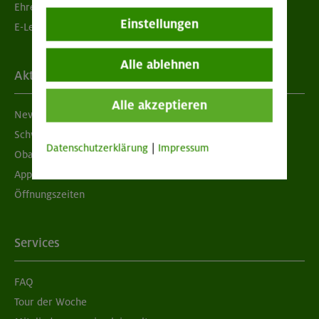
Ehrenamtsbörse
Einstellungen
E-Learning
Alle ablehnen
Aktuelles
Alle akzeptieren
Newsletter
Schwarzes Brett
Datenschutzerklärung
|
Impressum
Obacht geben!
App "Mein DAV+"
Öffnungszeiten
Services
FAQ
Tour der Woche