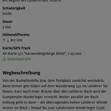
am Beginn des Laliderertals, 1028 m
Schwierigkeit
leicht
Dauer
3 Std.
Höhendifferenz
↑ ↓ 817 Hm
Karte/GPS-Track
AV-Karte 5/2 "Karwendelgebirge Mitte", 1:25.000
Download GPX
Wegbeschreibung
Von der Bushaltestelle bzw. dem Parkplatz zunächst westwärts,
dann immer gen Süden auf dem Wanderweg 232 ins Laliderer Tal
hinein. Kurz nach einer Brücke über den Laliderer Bach wird der
Gumpenalm-Niederleger erreicht. Weiter parallel am Bach
entlang geht es dann – die überragenden hohen Laliderer Wände
immer im Blick – hinauf bis zum Lalidersalm-Niederleger (1526