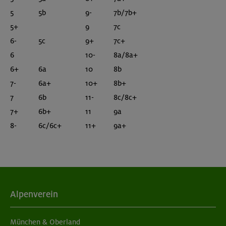
5
5b
9-
7b/7b+
5+
9
7c
6-
5c
9+
7c+
6
10-
8a/8a+
6+
6a
10
8b
7-
6a+
10+
8b+
7
6b
11-
8c/8c+
7+
6b+
11
9a
8-
6c/6c+
11+
9a+
Alpenverein
München & Oberland