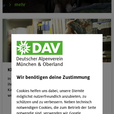
mehr
Kletterausflug planen!
Wir benötigen deine Zustimmung
In den Leihbibliotheken in unseren Servicestellen findet
ihr neben einem breiten Angebot an Bergliteratur und
Kartenmaterial auch viele Kletterführer mit Topos und
Cookies helfen uns dabei, unsere Dienste
wertvollen Hinweisen.
möglichst nutzerfreundlich anzubieten, zu
schützen und zu verbessern. Neben technisch
notwendigen Cookies, die zum Betrieb der Seite
notwendig sind, verwenden wir Google