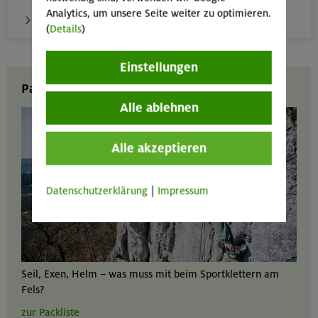
Analytics, um unsere Seite weiter zu optimieren.
Zu den Leihbibliotheken
(
Details
)
Einstellungen
Packliste Sportklettern
Alle ablehnen
Alle akzeptieren
Datenschutzerklärung
|
Impressum
Seil, Exen, Helm – was muss mit beim Sportklettern am
Fels?
zur Packliste