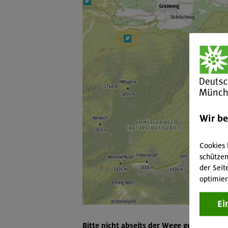
Wir b
Cookies 
schützen
der Seit
optimier
Ei
Bitte nicht abseits der Wege gehen!