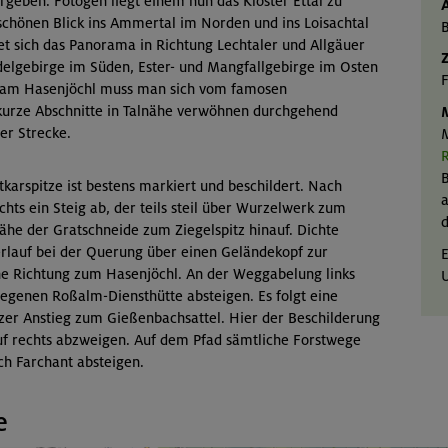
ergeben. Fotogen liegt einem nun das Kloster Ettal zu
schönen Blick ins Ammertal im Norden und ins Loisachtal
B
t sich das Panorama in Richtung Lechtaler und Allgäuer
Z
elgebirge im Süden, Ester- und Mangfallgebirge im Osten
F
t am Hasenjöchl muss man sich vom famosen
kurze Abschnitte in Talnähe verwöhnen durchgehend
M
er Strecke.
M
B
karspitze ist bestens markiert und beschildert. Nach
a
hts ein Steig ab, der teils steil über Wurzelwerk zum
d
 Nähe der Gratschneide zum Ziegelspitz hinauf. Dichte
erlauf bei der Querung über einen Geländekopf zur
E
iche Richtung zum Hasenjöchl. An der Weggabelung links
egenen Roßalm-Diensthütte absteigen. Es folgt eine
zer Anstieg zum Gießenbachsattel. Hier der Beschilderung
uf rechts abzweigen. Auf dem Pfad sämtliche Forstwege
ch Farchant absteigen.
e