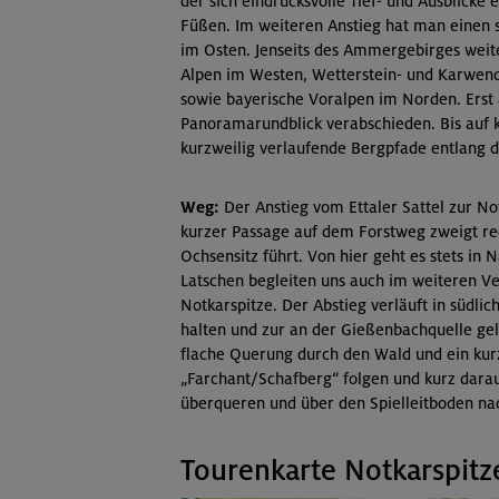
der sich eindrucksvolle Tief- und Ausblicke 
Füßen. Im weiteren Anstieg hat man einen 
im Osten. Jenseits des Ammergebirges weite
Alpen im Westen, Wetterstein- und Karwend
sowie bayerische Voralpen im Norden. Ers
Panoramarundblick verabschieden. Bis auf 
kurzweilig verlaufende Bergpfade entlang d
Weg:
Der Anstieg vom Ettaler Sattel zur Not
kurzer Passage auf dem Forstweg zweigt rec
Ochsensitz führt. Von hier geht es stets in
Latschen begleiten uns auch im weiteren V
Notkarspitze. Der Abstieg verläuft in südl
halten und zur an der Gießenbachquelle gel
flache Querung durch den Wald und ein kur
„Farchant/Schafberg“ folgen und kurz dara
überqueren und über den Spielleitboden na
Tourenkarte Notkarspitz