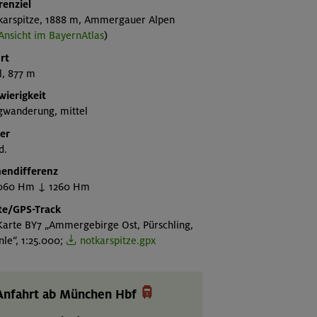
renziel
karspitze, 1888 m, Ammergauer Alpen
Ansicht im BayernAtlas
)
rt
l, 877 m
wierigkeit
gwanderung, mittel
er
d.
endifferenz
060 Hm ↓ 1260 Hm
te/GPS-Track
Karte BY7 „Ammergebirge Ost, Pürschling,
le“, 1:25.000;
notkarspitze.gpx

Anfahrt ab München Hbf