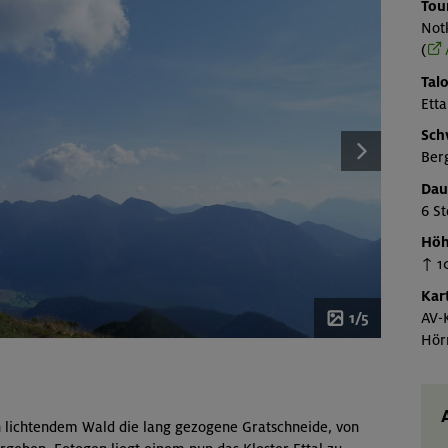
Tou
Not
(
Talo
Etta
Sch
Ber
Dau
6 St
Höh
↑ 1
Kar
AV-
1/5
Hörn
h lichtendem Wald die lang gezogene Gratschneide, von