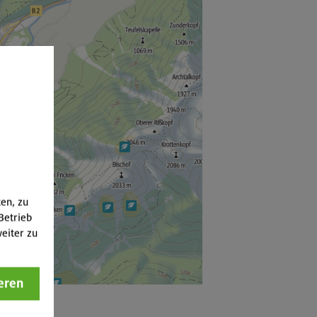
ten, zu
Betrieb
eiter zu
eren