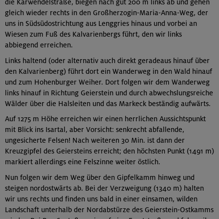
die Karwendelstraße, biegen nach gut 200 m links ab und gehen
gleich wieder rechts in den Großherzogin-Maria-Anna-Weg, der
uns in Südsüdostrichtung aus Lenggries hinaus und vorbei an
Wiesen zum Fuß des Kalvarienbergs führt, den wir links
abbiegend erreichen.
Links haltend (oder alternativ auch direkt geradeaus hinauf über
den Kalvarienberg) führt dort ein Wanderweg in den Wald hinauf
und zum Hohenburger Weiher. Dort folgen wir dem Wanderweg
links hinauf in Richtung Geierstein und durch abwechslungsreiche
Wälder über die Halsleiten und das Markeck beständig aufwärts.
Auf 1275 m Höhe erreichen wir einen herrlichen Aussichtspunkt
mit Blick ins Isartal, aber Vorsicht: senkrecht abfallende,
ungesicherte Felsen! Nach weiteren 30 Min. ist dann der
Kreuzgipfel des Geiersteins erreicht; den höchsten Punkt (1491 m)
markiert allerdings eine Felszinne weiter östlich.
Nun folgen wir dem Weg über den Gipfelkamm hinweg und
steigen nordostwärts ab. Bei der Verzweigung (1340 m) halten
wir uns rechts und finden uns bald in einer einsamen, wilden
Landschaft unterhalb der Nordabstürze des Geierstein-Ostkamms