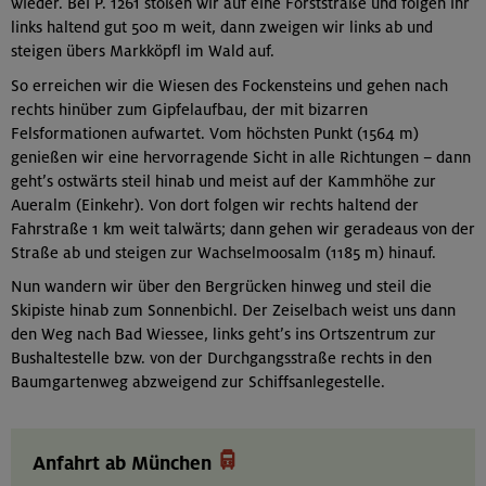
wieder. Bei P. 1261 stoßen wir auf eine Forststraße und folgen ihr
links haltend gut 500 m weit, dann zweigen wir links ab und
steigen übers Markköpfl im Wald auf.
So erreichen wir die Wiesen des Fockensteins und gehen nach
rechts hinüber zum Gipfelaufbau, der mit bizarren
Felsformationen aufwartet. Vom höchsten Punkt (1564 m)
genießen wir eine hervorragende Sicht in alle Richtungen – dann
geht’s ostwärts steil hinab und meist auf der Kammhöhe zur
Aueralm (Einkehr). Von dort folgen wir rechts haltend der
Fahrstraße 1 km weit talwärts; dann gehen wir geradeaus von der
Straße ab und steigen zur Wachselmoosalm (1185 m) hinauf.
Nun wandern wir über den Bergrücken hinweg und steil die
Skipiste hinab zum Sonnenbichl. Der Zeiselbach weist uns dann
den Weg nach Bad Wiessee, links geht’s ins Ortszentrum zur
Bushaltestelle bzw. von der Durchgangsstraße rechts in den
Baumgartenweg abzweigend zur Schiffsanlegestelle.

Anfahrt ab München