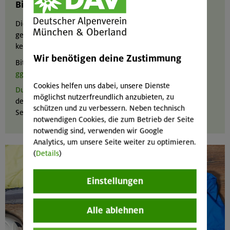
Bitte beachten:
Die Angaben bei der "Tour der Woche" sind redaktionell
geprüft, für ihre Richtigkeit und Aktualität kann jedoch
keine Gewähr übernommen werden.
Wir benötigen deine Zustimmung
Bitte informiere dich selbstständig über das
Wetter und
ggf. die Schnee- und Lawinenlage
.
Cookies helfen uns dabei, unsere Dienste
Du hast Fragen oder brauchst Hilfe
z. B. bei
möglichst nutzerfreundlich anzubieten, zu
der individuellen Tourenplanung? Wir bieten in unseren
schützen und zu verbessern. Neben technisch
Servicestellen alpine Beratung aus erster Hand.
notwendigen Cookies, die zum Betrieb der Seite
notwendig sind, verwenden wir Google
Analytics, um unsere Seite weiter zu optimieren.
(
Details
)
Einstellungen
Alle ablehnen