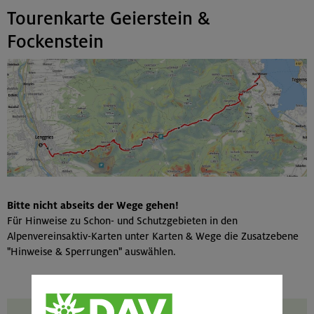
Tourenkarte Geierstein &
Fockenstein
Bitte nicht abseits der Wege gehen!
Für Hinweise zu Schon- und Schutzgebieten in den
Alpenvereinsaktiv-Karten unter Karten & Wege die Zusatzebene
"Hinweise & Sperrungen" auswählen.