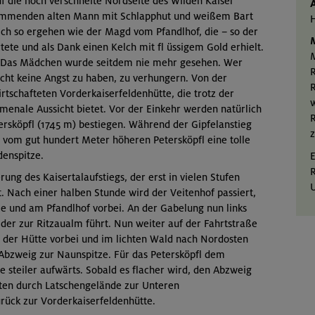
uf die noch verschneite Nordseite des Wilden Kaiser
ikommenden alten Mann mit Schlapphut und weißem Bart
H
lich so ergehen wie der Magd vom Pfandlhof, die – so der
M
te und als Dank einen Kelch mit fl üssigem Gold erhielt.
M
n: Das Mädchen wurde seitdem nie mehr gesehen. Wer
ucht keine Angst zu haben, zu verhungern. Von der
R
rtschafteten Vorderkaiserfeldenhütte, die trotz der
w
enale Aussicht bietet. Vor der Einkehr werden natürlich
R
ersköpfl (1745 m) bestiegen. Während der Gipfelanstieg
z
n vom gut hundert Meter höheren Petersköpfl eine tolle
denspitze.
E
R
ung des Kaisertalaufstiegs, der erst in vielen Stufen
 Nach einer halben Stunde wird der Veitenhof passiert,
e und am Pfandlhof vorbei. An der Gabelung nun links
der zur Ritzaualm führt. Nun weiter auf der Fahrtstraße
 der Hütte vorbei und im lichten Wald nach Nordosten
Abzweig zur Naunspitze. Für das Petersköpfl dem
steiler aufwärts. Sobald es flacher wird, den Abzweig
ten durch Latschengelände zur Unteren
rück zur Vorderkaiserfeldenhütte.