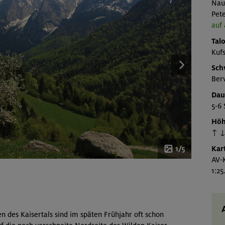
Nau
Pete
auf
Talo
Kuf
Sch
Ber
Dau
5-6 
Höh
↑ ↓
Kar
1/5
AV-K
1:2
 des Kaisertals sind im späten Frühjahr oft schon