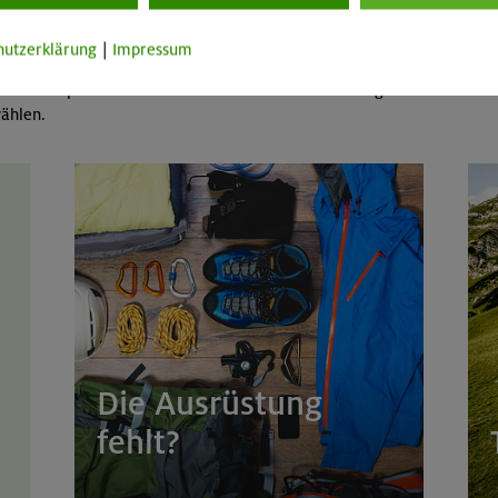
hutzerklärung
|
Impressum
 in den Alpenvereinsaktiv-Karten unter Karten & Wege die
ählen.
Die Ausrüstung
fehlt?