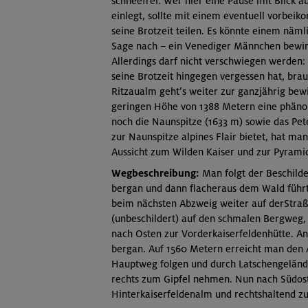
schneefrei. Wer hier eine Pause mit Blick a
einlegt, sollte mit einem eventuell vorbe
seine Brotzeit teilen. Es könnte einem näm
Sage nach – ein Venediger Männchen bewirte
Allerdings darf nicht verschwiegen werde
seine Brotzeit hingegen vergessen hat, bra
Ritzaualm geht’s weiter zur ganzjährig bewi
geringen Höhe von 1388 Metern eine phänom
noch die Naunspitze (1633 m) sowie das Pet
zur Naunspitze alpines Flair bietet, hat ma
Aussicht zum Wilden Kaiser und zur Pyrami
Wegbeschreibung:
Man folgt der Beschilder
bergan und dann flacheraus dem Wald führt.
beim nächsten Abzweig weiter auf derStraß
(unbeschildert) auf den schmalen Bergweg, 
nach Osten zur Vorderkaiserfeldenhütte. An
bergan. Auf 1560 Metern erreicht man den 
Hauptweg folgen und durch Latschengelände 
rechts zum Gipfel nehmen. Nun nach Südos
Hinterkaiserfeldenalm und rechtshaltend zu