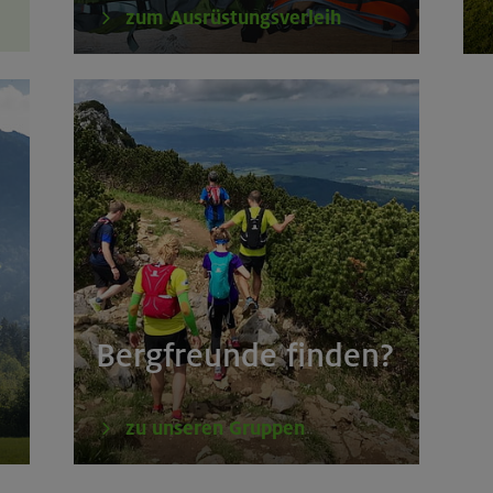
zum Ausrüstungsverleih
Bergfreunde finden?
zu unseren Gruppen