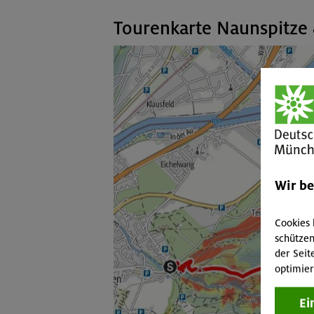
Tourenkarte Naunspitze 
Wir b
Cookies 
schützen
der Seit
optimier
Ei