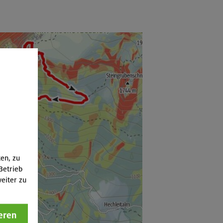
ten, zu
Betrieb
eiter zu
eren