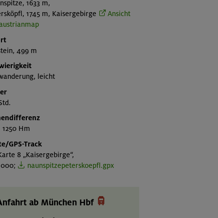
nspitze, 1633 m,
rsköpfl, 1745 m, Kaisergebirge
Ansicht
 austrianmap
rt
stein, 499 m
wierigkeit
wanderung, leicht
er
Std.
endifferenz
 1250 Hm
te/GPS-Track
arte 8 „Kaisergebirge“,
5.000;
naunspitzepeterskoepfl.gpx

Anfahrt ab München Hbf