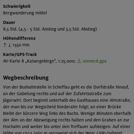
Schwierigkeit
Bergwanderung mittel
Dauer
8,5 Std. (4,5 - 5 Std. Anstieg und 3,5 Std. Abstieg)
Höhendifferenz
↑ ↓ 1550 Hm
Karte/GPS-Track
AV-Karte 8 „Kaisergebirge", 1:25.000;
sonneck.gpx
Wegbeschreibung
Von der Bushaltestelle in Scheffau geht es die Dorfstraße hinauf,
an der Gabelung rechts und auf der Zufahrtsstraße zum
Jägerwirt. Dort beginnt unterhalb des Gasthauses eine Almstraße,
der man bis zur Wegscheid Niederalm folgt; an einer Brücke
bleibt der kürzere Weg links des Bachs. Wenige Minuten oberhalb
der Alm an der Abzweigung rechts halten und den Graben an zur
Hochalm und weiter bis unter den Treffauer aufsteigen. Auf einer
Höhe von circa 1560 m verzweigt sich der Weg: Links haltend