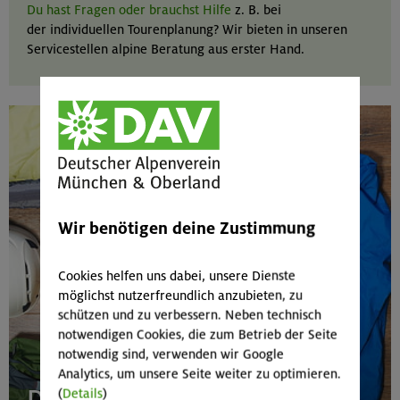
Du hast Fragen oder brauchst Hilfe
z. B. bei
der individuellen Tourenplanung? Wir bieten in unseren
Servicestellen alpine Beratung aus erster Hand.
Wir benötigen deine Zustimmung
Cookies helfen uns dabei, unsere Dienste
möglichst nutzerfreundlich anzubieten, zu
schützen und zu verbessern. Neben technisch
notwendigen Cookies, die zum Betrieb der Seite
notwendig sind, verwenden wir Google
Analytics, um unsere Seite weiter zu optimieren.
Die Ausrüstung fehlt?
(
Details
)