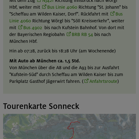
Mit dem Zug
NJ421
Richtung Innsbruck nach Wörgl
Hbf, weiter mit
Bus Linie 4060
Richtung "St. Johann" bis
"Scheffau am Wilden Kaiser, Dorf". Rückfahrt mit
Bus
Linie 4060
Richtung Wörgl bis "Söll Kreisverkehr", weiter
mit
Bus 4902
bis nach Kufstein Bahnhof. Von dort mit
der Bayerischen Regiobahn
BRB RB 54
bis nach
München Hbf.
Hin ab 07:28, zurück bis 18:28 Uhr (am Wochenende)
Mit Auto ab München ca. 1,5 Std.
Von München über die A8 und die A93 bis zur Ausfahrt
"Kufstein-Süd" durch Scheffau am Wilden Kaiser bis zum
Parkplatz Gasthof Jägerwirt fahren. (
Anfahrtsroute
)
Tourenkarte Sonneck