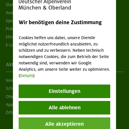
Standorte
Ausbildung & Jobs
Spenden
Wir benötigen deine Zustimmung
Prävention sexualisierter Gewalt
Ehrenamtsbörse
Cookies helfen uns dabei, unsere Dienste
möglichst nutzerfreundlich anzubieten, zu
E-Learning
schützen und zu verbessern. Neben technisch
notwendigen Cookies, die zum Betrieb der Seite
notwendig sind, verwenden wir Google
Aktuelles
Analytics, um unsere Seite weiter zu optimieren.
(
Details
)
Newsletter
Schwarzes Brett
Einstellungen
Obacht geben!
App "Mein DAV+"
Alle ablehnen
Öffnungszeiten
Alle akzeptieren