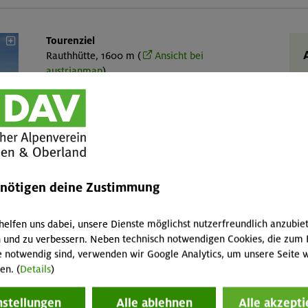
Tourenziel
Rauthhütte, 1600 m (
Ansicht bei
austrianmap
)
Gebirgsgruppe
L
Mieminger Kette
Talort
Leutasch, Ortsteil Moos, 1170 m
g
Karte
AV-Karte 4/3 „Wettersteingebirge, Mieminger
Z
enötigen deine Zustimmung
Kette“, Östliches Blatt, 1:25.000
v
b
helfen uns dabei, unsere Dienste möglichst nutzerfreundlich anzubie
T
 und zu verbessern. Neben technisch notwendigen Cookies, die zum 
d
e notwendig sind, verwenden wir Google Analytics, um unsere Seite w
en. (
Details
)
nstellungen
Alle ablehnen
Alle akzepti