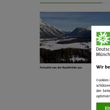
Wir b
Fernsicht von der Rauthhütte aus
Cookies 
schützen
der Seit
optimier
Ei