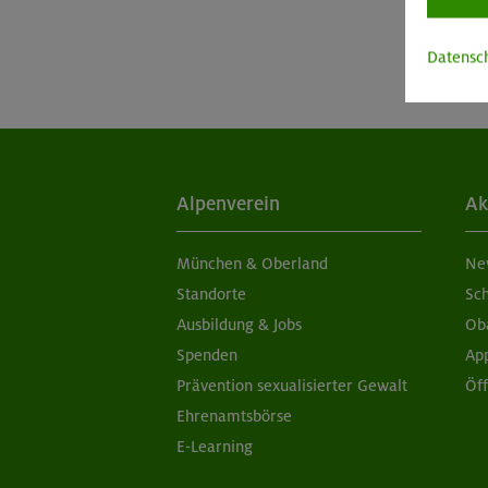
Datensc
Alpenverein
Ak
München & Oberland
Ne
Standorte
Sc
Ausbildung & Jobs
Ob
Spenden
Ap
Prävention sexualisierter Gewalt
Öf
Ehrenamtsbörse
E-Learning