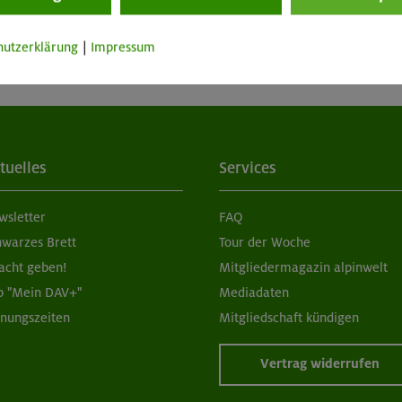
hutzerklärung
|
Impressum
tuelles
Services
wsletter
FAQ
hwarzes Brett
Tour der Woche
acht geben!
Mitgliedermagazin alpinwelt
p "Mein DAV+"
Mediadaten
fnungszeiten
Mitgliedschaft kündigen
Vertrag widerrufen