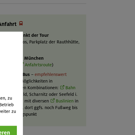

Anfahrt
Ausgangspunkt der Tour
eutasch Moos, Parkplatz der Rauthhütte,
1189 m
Mit Auto ab München
ut 2 Std. (
Anfahrtsroute
)
Mit Bahn & Bus
–
empfehlenswert
ahlreiche Möglichkeiten in
erschiedenen Kombinationen:
Bahn
is Mittenwald, Scharnitz oder Seefeld i.
ten, zu
. und weiter mit diversen
Buslinien
in
Betrieb
ie Leutasch, dort ggfs. noch Fußweg bis
eiter zu
zum Ausgangspunkt
eren