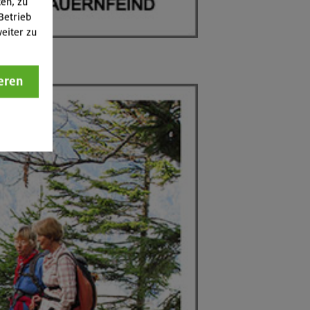
ten, zu
Betrieb
eiter zu
eren