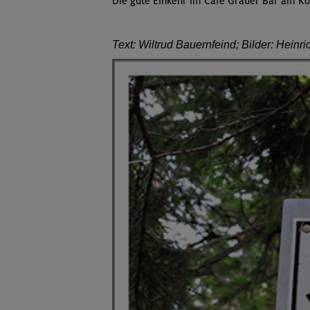
Die gute Einkehr im Café Grauer Bär am Ko
Text: Wiltrud Bauernfeind; Bilder: Heinr