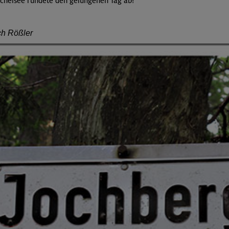
chelsee rundete den gelungenen Tag ab!
ich Rößler